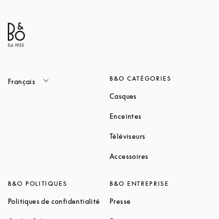
B&O CATÉGORIES
Français
Link Opens in New Tab
Casques
Link Opens in New Tab
Enceintes
Link Opens in New Ta
Téléviseurs
Link Opens in New Ta
Accessoires
B&O POLITIQUES
B&O ENTREPRISE
Link Opens in New Tab
Link Opens in New Tab
Politiques de confidentialité
Presse