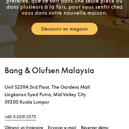
préférée, que ce soit dans une seule pièce ou
dans plusieurs à la fois, pour vous sentir chez
vous dans votre nouvelle maison.
Découvrir en magasin
Link Opens in New Tab
Bang & Olufsen Malaysia
Unit S239A 2nd Floor, The Gardens Mall
Lingkaran Syed Putra, Mid Valley City
59200
Kuala Lumpur
+60 3-2201 2272
Link Opens in New Tab
Link Opens
Obtenir un itinéraire
Envoyer e-mail
Réserver démo