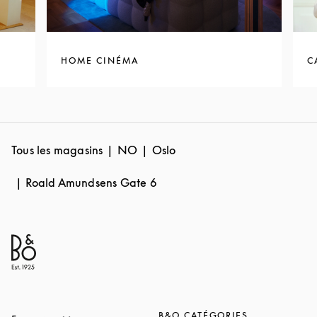
HOME CINÉMA
C
Tous les magasins
NO
Oslo
Roald Amundsens Gate 6
B&O CATÉGORIES