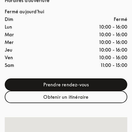
Horaires d'ouverture
Fermé aujourd'hui
Jour de la semaine
Horaires d'ouverture
Dim
Fermé
Lun
10:00
-
16:00
Mar
10:00
-
16:00
Mer
10:00
-
16:00
Jeu
10:00
-
16:00
Ven
10:00
-
16:00
Sam
11:00
-
15:00
Prendre rendez-vous
Link Opens in New Tab
Obtenir un itinéraire
Link Opens in New Tab