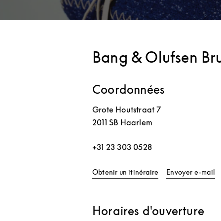
Bang & Olufsen Br
Coordonnées
Grote Houtstraat 7
2011 SB
Haarlem
+31 23 303 0528
Link Opens in New 
Obtenir un itinéraire
Envoyer e-mail
Horaires d'ouverture