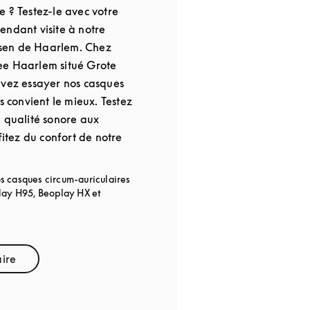
 ? Testez-le avec votre
endant visite à notre
sen de Haarlem. Chez
ee Haarlem situé Grote
uvez essayer nos casques
s convient le mieux. Testez
a qualité sonore aux
fitez du confort de notre
s casques circum-auriculaires
play H95, Beoplay HX et
aire
pens in New Tab