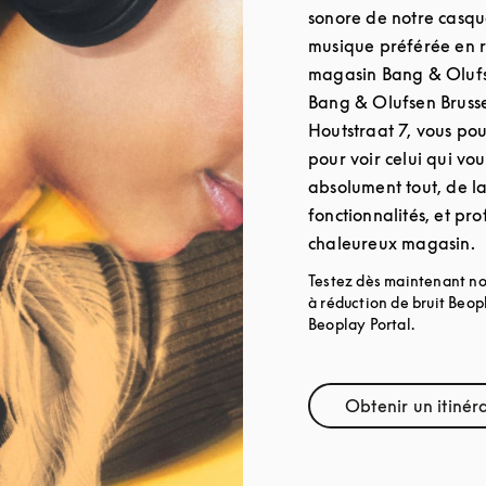
sonore de notre casque
musique préférée en r
magasin Bang & Oluf
Bang & Olufsen Bruss
Houtstraat 7, vous po
pour voir celui qui vou
absolument tout, de l
fonctionnalités, et pro
chaleureux magasin.
Testez dès maintenant no
à réduction de bruit Beo
Beoplay Portal.
Obtenir un itinér
Link O