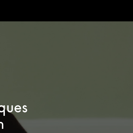
sques
n