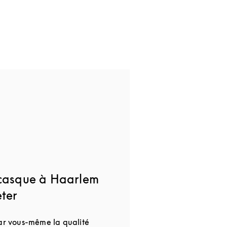
 casque à Haarlem
eter
par vous-même la qualité