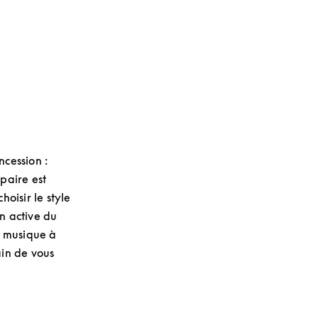
ncession :
paire est
hoisir le style
on active du
a musique à
ain de vous