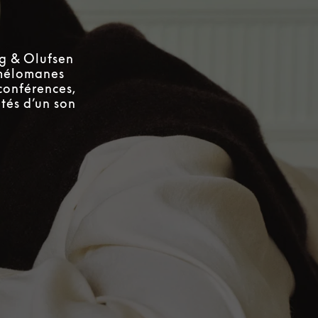
g & Olufsen
 mélomanes
conférences,
tés d’un son