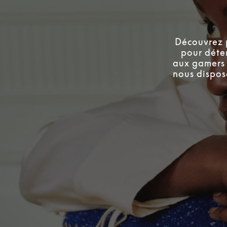
Découvrez 
pour déte
aux gamers 
nous dispos