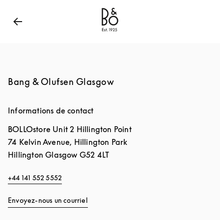
Bang & Olufsen - Exist to Create
Link Opens in New
Bang & Olufsen Glasgow
Informations de contact
BOLLOstore Unit 2 Hillington Point
74 Kelvin Avenue, Hillington Park
Hillington
Glasgow
G52 4LT
+44 141 552 5552
Envoyez-nous un courriel