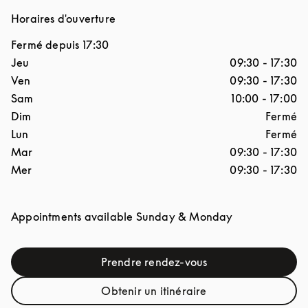
Horaires d'ouverture
Fermé depuis
17:30
Jour de la semaine
Horaires d'ouverture
Jeu
09:30
-
17:30
Ven
09:30
-
17:30
Sam
10:00
-
17:00
Dim
Fermé
Lun
Fermé
Mar
09:30
-
17:30
Mer
09:30
-
17:30
Appointments available Sunday & Monday
Prendre rendez-vous
Link Opens in New Tab
Obtenir un itinéraire
Link Opens in New Tab