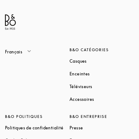
B&O CATÉGORIES
Français
Link Opens in New Tab
Casques
Link Opens in New Tab
Enceintes
Link Opens in New Ta
Téléviseurs
Link Opens in New Ta
Accessoires
B&O POLITIQUES
B&O ENTREPRISE
Link Opens in New Tab
Link Opens in New Tab
Politiques de confidentialité
Presse