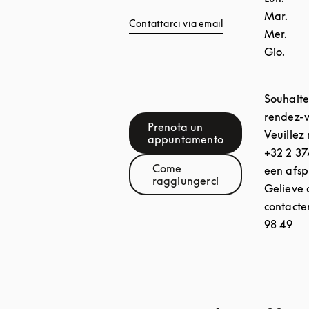
Mar.
Contattarci via email
Mer.
Gio.
Souhaite
rendez-v
Prenota un
Veuillez
Link Opens in New Tab
appuntamento
+32 2 37
Come
een afs
Link Opens in New Tab
raggiungerci
Gelieve 
contacte
98 49