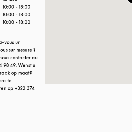
10:00
-
18:00
10:00
-
18:00
10:00
-
18:00
z-vous un
ous sur mesure ?
 nous contacter au
4 98 49. Wenst u
praak op maat?
ons te
ren op +322 374