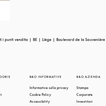
ti i punti vendita
BE
Liège
Boulevard de la Sauvenière
GORIE
B&O INFORMATIVE
B&O AZIENDA
 Opens in New Tab
Link Opens in New Tab
Link Opens
Informative sulla privacy
Stampa
Link Opens in New Tab
Link Opens in New Tab
Link Op
ti
Cookie Policy
Corporate
ink Opens in New Tab
Link Opens in New Tab
Link Op
Accessibility
Investitori