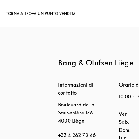
TORNA A TROVA UN PUNTO VENDITA
Bang & Olufsen Liège
Informazioni di
Orario d
contatto
10:00
-
1
Boulevard de la
Sauvenière 176
Giorno d
Ven.
4000
Liège
Sab.
Dom.
+32 4 262 73 46
Lun.