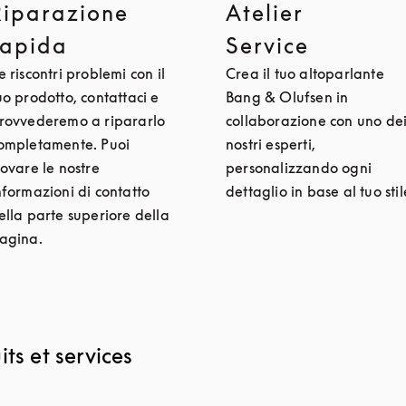
Riparazione
Atelier
rapida
Service
e riscontri problemi con il
Crea il tuo altoparlante
uo prodotto, contattaci e
Bang & Olufsen in
rovvederemo a ripararlo
collaborazione con uno de
ompletamente. Puoi
nostri esperti,
rovare le nostre
personalizzando ogni
nformazioni di contatto
dettaglio in base al tuo stil
ella parte superiore della
agina.
ts et services