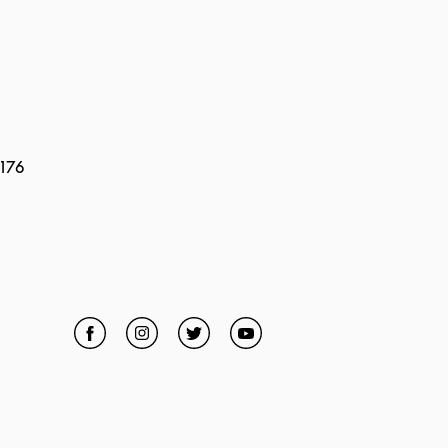
 176
Facebook
Link Opens in New Tab
Instagram
Link Opens in New Tab
Twitter
Link Opens in New Tab
YouTube
Link Opens in New Tab
 in New Tab
ens in New Tab
ens in New Tab