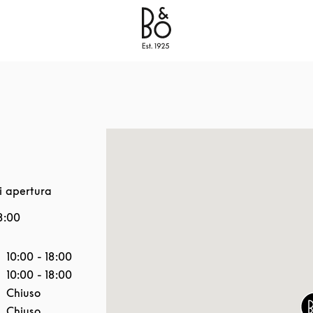
Bang & Olufsen - Exist to Create
Link Opens in New
i apertura
8:00
ella settimana
Ore
10:00
-
18:00
10:00
-
18:00
Chiuso
Chiuso