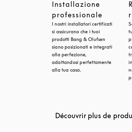
Installazione
professionale
I nostri installatori certificati
S
si assicurano che i tuoi
t
prodotti Bang & Olufsen
p
siano posizionati e integrati
c
alla perfezione,
t
adattandosi perfettamente
i
alla tua casa.
n
p
Découvrir plus de produi