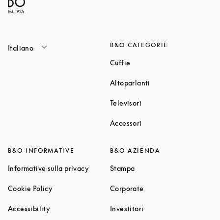
B&O CATEGORIE
Italiano
Link Opens in New Tab
Cuffie
Link Opens in New T
Altoparlanti
Link Opens in New Tab
Televisori
Link Opens in New Tab
Accessori
B&O INFORMATIVE
B&O AZIENDA
Link Opens in New Tab
Link Opens in New Tab
Informative sulla privacy
Stampa
Link Opens in New Tab
Link Opens in New Tab
Cookie Policy
Corporate
Link Opens in New Tab
Link Opens in New Tab
Accessibility
Investitori