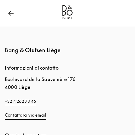
Bang & Olufsen - Exist to Create
Link Opens in New
Bang & Olufsen Liège
Informazioni di contatto
Boulevard de la Sauvenière 176
4000
Liège
+32 4 262 73 46
Contattarci via email