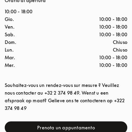
Orario di apertura
10:00
-
18:00
Giorno della settimana
Ore
Gio.
10:00
-
18:00
Ven.
10:00
-
18:00
Sab.
10:00
-
18:00
Dom.
Chiuso
Lun.
Chiuso
Mar.
10:00
-
18:00
Mer.
10:00
-
18:00
Souhaitez-vous un rendez-vous sur mesure ? Veuillez
nous contacter au +32 2 374 98 49. Wenst u een
afspraak op maat? Gelieve ons te contacteren op +322
374 98 49
Prenota un appuntamento
Link Opens in New Tab