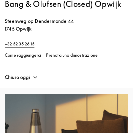
Bang & Olufsen (Closed) Opwijk
Steenweg op Dendermonde 44
1745
Opwijk
+32 52 35 26 15
Link Opens in New Tab
Link Opens in Ne
Come raggiungerci
Prenota una dimostrazione
Chiuso oggi
Immagine evento