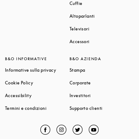
Link Opens in New Tab
Cuffie
Link Opens in New T
Altoparlanti
Link Opens in New Tab
Televisori
Link Opens in New Tab
Accessori
B&O INFORMATIVE
B&O AZIENDA
Link Opens in New Tab
Link Opens in New Tab
Informative sulla privacy
Stampa
Link Opens in New Tab
Link Opens in New Tab
Cookie Policy
Corporate
Link Opens in New Tab
Link Opens in New Tab
Accessibility
Investitori
Link Opens in New Tab
Link Opens in Ne
Termini e condizioni
Supporto clienti
Facebook
Link Opens in New Tab
Instagram
Link Opens in New Tab
Twitter
Link Opens in New Tab
YouTube
Link Opens in Ne