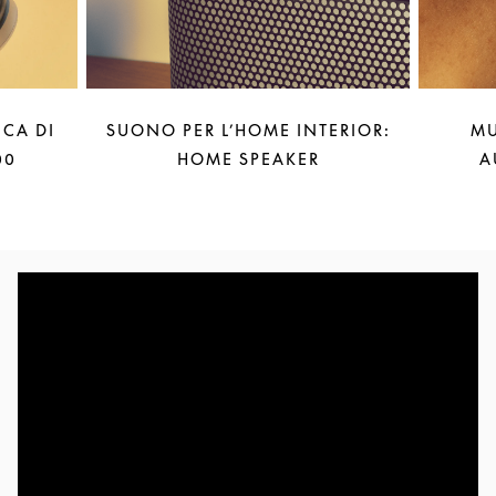
CA DI
SUONO PER L’HOME INTERIOR:
MU
00
HOME SPEAKER
A