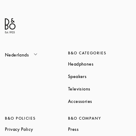
B&O CATEGORIES
Nederlands
Link Opens in New T
Headphones
Link Opens in New Tab
Speakers
Link Opens in New Ta
Televisions
Link Opens in New Ta
Accessories
B&O POLICIES
B&O COMPANY
Link Opens in New Tab
Link Opens in New Tab
Privacy Policy
Press