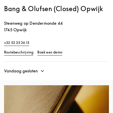
Bang & Olufsen (Closed) Opwijk
Steenweg op Dendermonde 44
1745
Opwijk
+32 52 35 26 15
Link Opens in New Tab
Link Opens in New Tab
Routebeschrijving
Boek een demo
Vandaag gesloten
Afbeelding van evenement