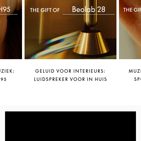
ZIEK:
GELUID VOOR INTERIEURS:
MUZ
95
LUIDSPREKER VOOR IN HUIS
SP