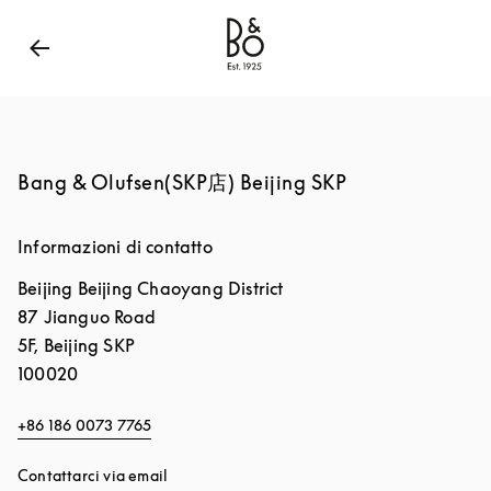
Bang & Olufsen - Exist to Create
Link Opens in New
Bang & Olufsen(SKP店) Beijing SKP
Informazioni di contatto
Beijing
Beijing
Chaoyang District
87 Jianguo Road
5F, Beijing SKP
100020
+86 186 0073 7765
Contattarci via email