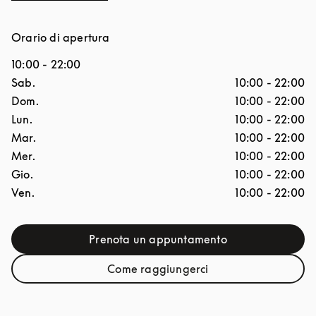
Orario di apertura
10:00
-
22:00
Giorno della settimana
Ore
Sab.
10:00
-
22:00
Dom.
10:00
-
22:00
Lun.
10:00
-
22:00
Mar.
10:00
-
22:00
Mer.
10:00
-
22:00
Gio.
10:00
-
22:00
Ven.
10:00
-
22:00
Prenota un appuntamento
Link Opens in New Tab
Come raggiungerci
Link Opens in New Tab