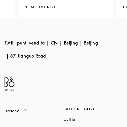
HOME THEATRE
C
Tutti i punti vendita
CN
Beijing
Beijing
87 Jianguo Road
B&O CATEGORIE
Italiano
Link Opens in New Tab
Cuffie