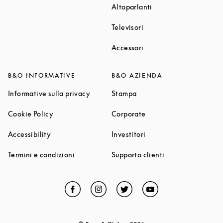
Link Opens in New T
Altoparlanti
Link Opens in New Tab
Televisori
Link Opens in New Tab
Accessori
B&O INFORMATIVE
B&O AZIENDA
Link Opens in New Tab
Link Opens in New Tab
Informative sulla privacy
Stampa
Link Opens in New Tab
Link Opens in New Tab
Cookie Policy
Corporate
Link Opens in New Tab
Link Opens in New Tab
Accessibility
Investitori
Link Opens in New Tab
Link Opens in Ne
Termini e condizioni
Supporto clienti
Facebook
Link Opens in New Tab
Instagram
Link Opens in New Tab
Twitter
Link Opens in New Tab
YouTube
Link Opens in Ne