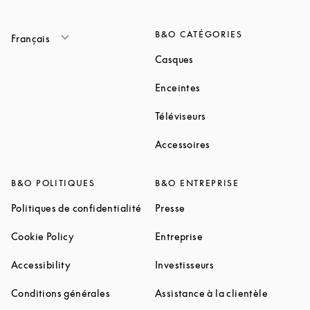
B&O CATÉGORIES
Français
Link Opens in New Tab
Casques
Link Opens in New Tab
Enceintes
Link Opens in New Ta
Téléviseurs
Link Opens in New Ta
Accessoires
B&O POLITIQUES
B&O ENTREPRISE
Link Opens in New Tab
Link Opens in New Tab
Politiques de confidentialité
Presse
Link Opens in New Tab
Link Opens in New Tab
Cookie Policy
Entreprise
Link Opens in New Tab
Link Opens in New T
Accessibility
Investisseurs
Link Opens in New Tab
Link Ope
Conditions générales
Assistance à la clientèle