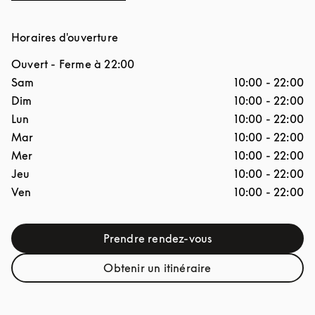
Horaires d'ouverture
Ouvert
- Ferme à
22:00
Jour de la semaine
Horaires d'ouverture
Sam
10:00
-
22:00
Dim
10:00
-
22:00
Lun
10:00
-
22:00
Mar
10:00
-
22:00
Mer
10:00
-
22:00
Jeu
10:00
-
22:00
Ven
10:00
-
22:00
Prendre rendez-vous
Link Opens in New Tab
Obtenir un itinéraire
Link Opens in New Tab