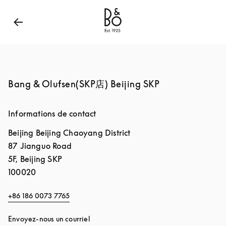
Bang & Olufsen - Exist to Create
Link Opens in New
Bang & Olufsen(SKP店) Beijing SKP
Informations de contact
Beijing
Beijing
Chaoyang District
87 Jianguo Road
5F, Beijing SKP
100020
+86 186 0073 7765
Envoyez-nous un courriel