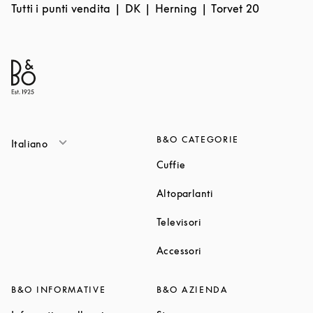
Tutti i punti vendita
DK
Herning
Torvet 20
B&O CATEGORIE
Italiano
Link Opens in New Tab
Cuffie
Link Opens in New T
Altoparlanti
Link Opens in New Tab
Televisori
Link Opens in New Tab
Accessori
B&O INFORMATIVE
B&O AZIENDA