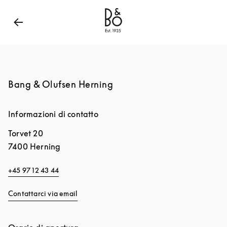
Bang & Olufsen - Exist to Create
Link Opens in New
Bang & Olufsen Herning
Informazioni di contatto
Torvet 20
7400
Herning
+45 97 12 43 44
Contattarci via email