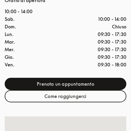
Orario di apertura
10:00
-
14:00
Giorno della settimana
Ore
Sab.
10:00
-
14:00
Dom.
Chiuso
Lun.
09:30
-
17:30
Mar.
09:30
-
17:30
Mer.
09:30
-
17:30
Gio.
09:30
-
17:30
Ven.
09:30
-
18:00
Prenota un appuntamento
Link Opens in New Tab
Come raggiungerci
Link Opens in New Tab