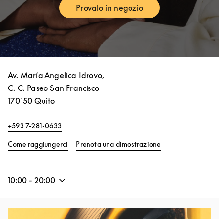
Provalo in negozio
Link Opens in New Tab
Av. María Angelica Idrovo,
C. C. Paseo San Francisco
170150
Quito
+593 7-281-0633
Link Opens in New Tab
Link Opens in Ne
Come raggiungerci
Prenota una dimostrazione
10:00
-
20:00
Immagine evento