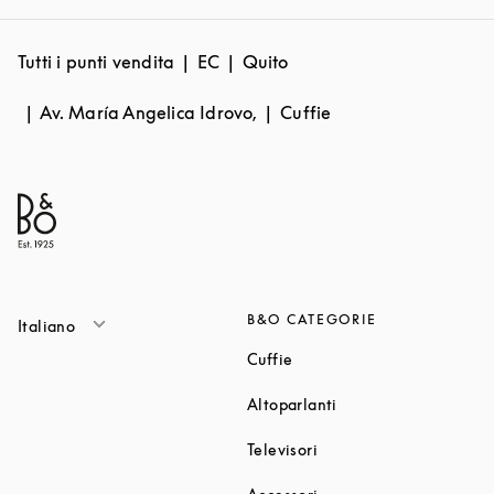
Tutti i punti vendita
EC
Quito
Av. María Angelica Idrovo,
Cuffie
B&O CATEGORIE
Italiano
Link Opens in New Tab
Cuffie
Link Opens in New T
Altoparlanti
Link Opens in New Tab
Televisori
Link Opens in New Tab