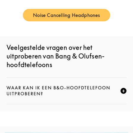
Noise Cancelling Headphones
Link Opens in New Tab
Veelgestelde vragen over het
uitproberen van Bang & Olufsen-
hoofdtelefoons
WAAR KAN IK EEN B&O-HOOFDTELEFOON
KLIK HIER OM DEZE BESCHRIJVING UIT TE VOUWEN
UITPROBEREN?