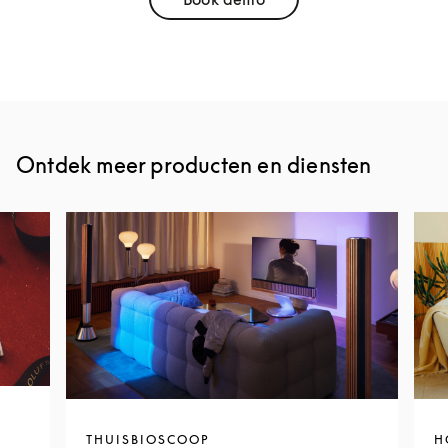
Link Opens in New Tab
Ontdek meer producten en diensten
THUISBIOSCOOP
H