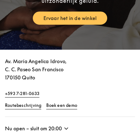
uitzonderlijk geluid.
Ervaar het in de winkel
Link Opens in New Tab
Av. María Angelica Idrovo,
C. C. Paseo San Francisco
170150
Quito
+593 7-281-0633
Link Opens in New Tab
Link Opens in New Tab
Routebeschrijving
Boek een demo
Nu open – sluit om
20:00