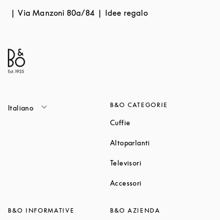
Via Manzoni 80a/84
Idee regalo
B&O CATEGORIE
Italiano
Link Opens in New Tab
Cuffie
Link Opens in New T
Altoparlanti
Link Opens in New Tab
Televisori
Link Opens in New Tab
Accessori
B&O INFORMATIVE
B&O AZIENDA