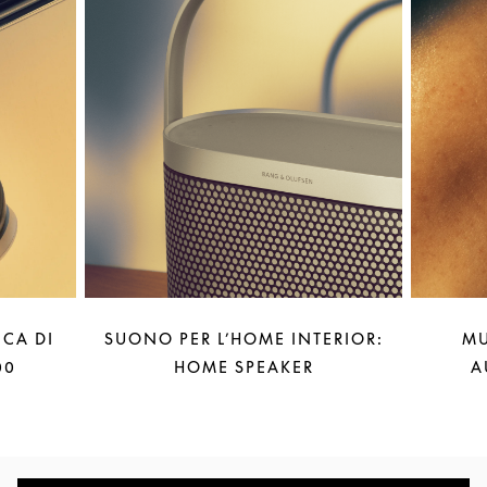
CA DI
SUONO PER L’HOME INTERIOR:
MU
00
HOME SPEAKER
A