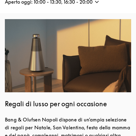
Aperto oggi:
10:00
-
13:30
,
16:30
-
20:00
Immagine evento
Regali di lusso per ogni occasione
Bang & Olufsen Napoli dispone di un’ampia selezione
di regali per Natale, San Valentino, festa della mamma
e del papà, compleanni, matrimoni o qualsiasi altra