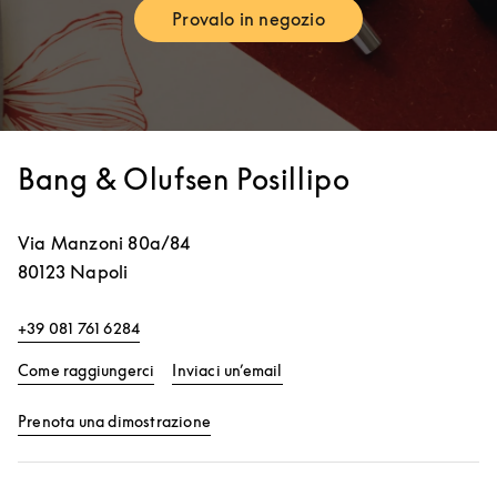
Provalo in negozio
Link Opens in New Tab
Bang & Olufsen Posillipo
Via Manzoni 80a/84
80123
Napoli
+39 081 761 6284
Link Opens in New Tab
Come raggiungerci
Inviaci un’email
Link Opens in New Tab
Prenota una dimostrazione