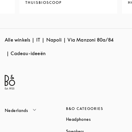
THUISBIOSCOOP
H
Alle winkels
IT
Napoli
Via Manzoni 80a/84
Cadeau-ideeën
B&O CATEGORIES
Nederlands
Link Opens in New T
Headphones
Link Opens in New Tab
Speakers