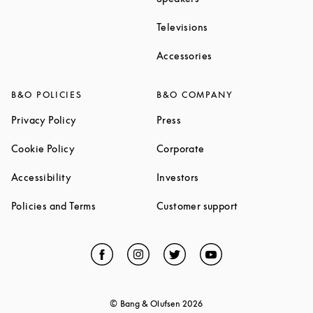
Link Opens in New Ta
Televisions
Link Opens in New Ta
Accessories
B&O POLICIES
B&O COMPANY
Link Opens in New Tab
Link Opens in New Tab
Privacy Policy
Press
Link Opens in New Tab
Link Opens in New Tab
Cookie Policy
Corporate
Link Opens in New Tab
Link Opens in New Tab
Accessibility
Investors
Link Opens in New Tab
Link Opens in 
Policies and Terms
Customer support
Facebook
Link Opens in New Tab
Instagram
Link Opens in New Tab
Twitter
Link Opens in New Tab
YouTube
Link Opens in Ne
© Bang & Olufsen
2026