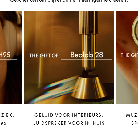
ZIEK:
GELUID VOOR INTERIEURS:
MUZ
95
LUIDSPREKER VOOR IN HUIS
SP