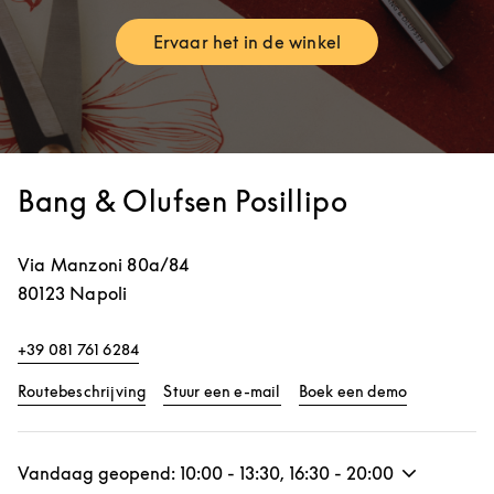
Ervaar het in de winkel
Link Opens in New Tab
Bang & Olufsen Posillipo
Via Manzoni 80a/84
80123
Napoli
+39 081 761 6284
Link Opens in New Tab
Link Opens 
Routebeschrijving
Stuur een e-mail
Boek een demo
Vandaag geopend:
10:00
-
13:30
,
16:30
-
20:00