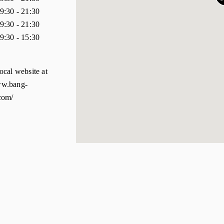
9:30
-
21:30
9:30
-
21:30
9:30
-
15:30
local website at
ww.bang-
.com/
p
w Tab