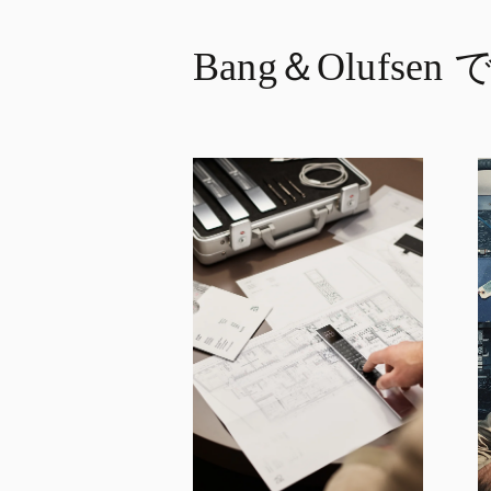
Bang＆Olufse