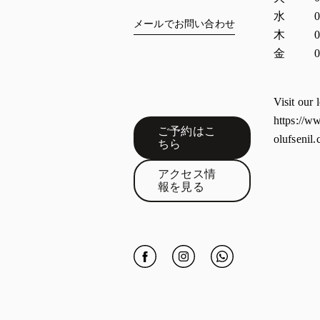
水
0
メールでお問い合わせ
木
0
金
0
Visit our 
https://w
ご予約はこ
olufsenil
Link Opens in New Tab
ちら
アクセス情
Link Opens in New Tab
報を見る
Click to open Facebook
Link Opens in New Tab
Click to open Instagram
Link Opens in New Tab
Click to open Whatsap
Link Opens in Ne