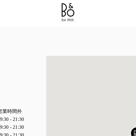
Bang & Olufsen - Exist to Create
Link Opens in New 
業
時間
営業時間外
9:30
-
21:30
9:30
-
21:30
9:30
-
21:30