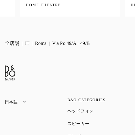
HOME THEATRE
H
全店舗
IT
Roma
Via Po 49/A - 49/B
B&O CATEGORIES
日本語
Link Opens in New Ta
ヘッドフォン
Link Opens in New Tab
スピーカー