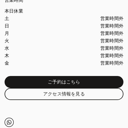
営業時間
本日休業
曜日
営業時間
土
営業時間外
日
営業時間外
月
営業時間外
火
営業時間外
水
営業時間外
木
営業時間外
金
営業時間外
ご予約はこちら
Link Opens in New Tab
アクセス情報を見る
Link Opens in New Tab
Click to open Whatsapp
Link Opens in New Tab