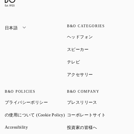
B&O CATEGORIES
日本語
Link Opens in New Ta
ヘッドフォン
Link Opens in New Tab
スピーカー
Link Opens in New Tab
テレビ
Link Opens in New Ta
アクセサリー
B&O POLICIES
B&O COMPANY
Link Opens in New Tab
Link Opens in New 
プライバシーポリシー
プレスリリース
Link Opens in New Tab
Link Opens in
の使用について (Cookie Policy)
コーポレートサイト
Link Opens in New Tab
Link Opens in New 
Accessibility
投資家の皆様へ