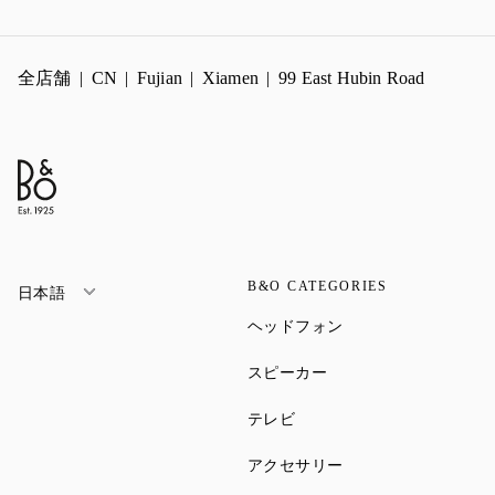
全店舗
CN
Fujian
Xiamen
99 East Hubin Road
B&O CATEGORIES
日本語
Link Opens in New Ta
ヘッドフォン
Link Opens in New Tab
スピーカー
Link Opens in New Tab
テレビ
Link Opens in New Ta
アクセサリー