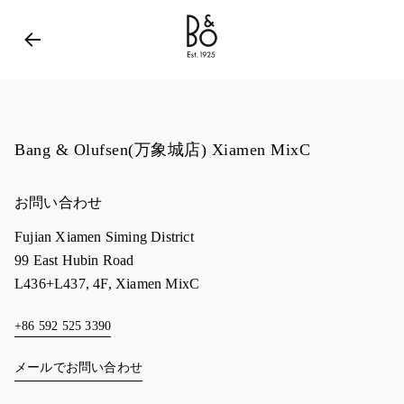
Bang & Olufsen - Exist to Create
Link Opens in New 
Bang & Olufsen(万象城店) Xiamen MixC
お問い合わせ
Fujian
Xiamen
Siming District
99 East Hubin Road
L436+L437, 4F, Xiamen MixC
+86 592 525 3390
メールでお問い合わせ