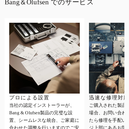
Bang＆Olufsen でのサービス
プロによる設置
迅速な修理対
当社の認定インストーラーが、
ご購入された製品
Bang & Olufsen製品の完璧な設
場合、お問い合わ
置、シームレスな統合、ご家庭に
たら修理を手配い
合わせた調整を行いますのでご安
ジ上部にあるお問