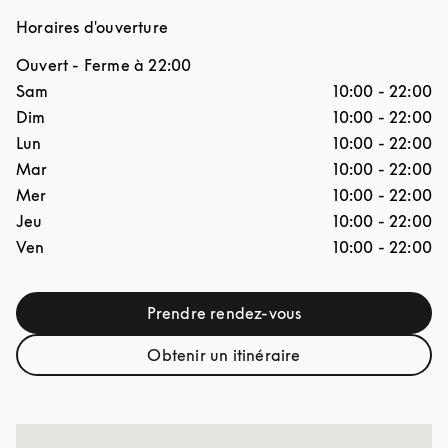
Horaires d'ouverture
Ouvert
- Ferme à
22:00
Jour de la semaine
Horaires d'ouverture
Sam
10:00
-
22:00
Dim
10:00
-
22:00
Lun
10:00
-
22:00
Mar
10:00
-
22:00
Mer
10:00
-
22:00
Jeu
10:00
-
22:00
Ven
10:00
-
22:00
Prendre rendez-vous
Link Opens in New Tab
Obtenir un itinéraire
Link Opens in New Tab