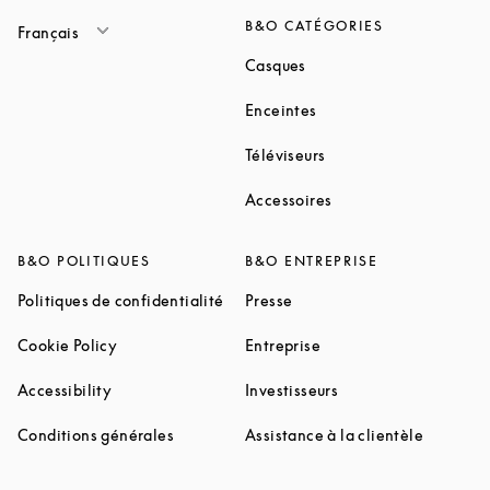
B&O CATÉGORIES
Français
Link Opens in New Tab
Casques
Link Opens in New Tab
Enceintes
Link Opens in New Ta
Téléviseurs
Link Opens in New Ta
Accessoires
B&O POLITIQUES
B&O ENTREPRISE
Link Opens in New Tab
Link Opens in New Tab
Politiques de confidentialité
Presse
Link Opens in New Tab
Link Opens in New Tab
Cookie Policy
Entreprise
Link Opens in New Tab
Link Opens in New T
Accessibility
Investisseurs
Link Opens in New Tab
Link Ope
Conditions générales
Assistance à la clientèle