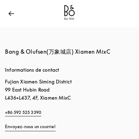
Bang & Olufsen - Exist to Create
Link Opens in New
Bang & Olufsen(万象城店) Xiamen MixC
Informations de contact
Fujian
Xiamen
Siming District
99 East Hubin Road
L436+L437, 4F, Xiamen MixC
+86 592 525 3390
Envoyez-nous un courriel