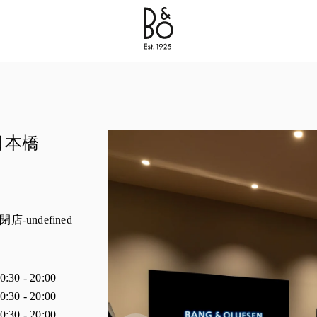
Bang & Olufsen - Exist to Create
Link Opens in New 
日本橋
閉店
-undefined
時間
0:30
-
20:00
0:30
-
20:00
0:30
-
20:00