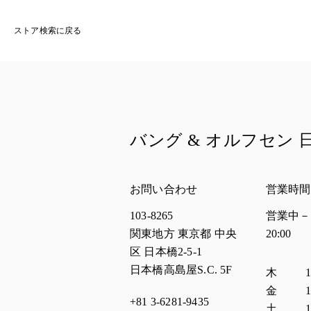
ストア検索に戻る
バング & オルフセン 
お問い合わせ
営業時間
103-8265
営業中－
関東地方
東京都
中央
20:00
区
日本橋2-5-1
日本橋高島屋S.C. 5F
曜日
営業
木
1
金
1
+81 3-6281-9435
土
1