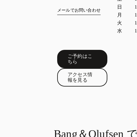
日
1
メールでお問い合わせ
月
1
火
1
水
1
ご予約はこ
Link Opens in New Tab
ちら
アクセス情
Link Opens in New Tab
報を見る
Bang＆Olufse