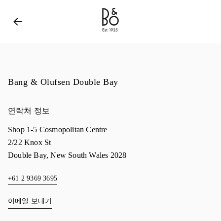
Bang & Olufsen - Exist to Create
Link Opens in New 
Bang & Olufsen Double Bay
연락처 정보
Shop 1-5 Cosmopolitan Centre
2/22 Knox St
Double Bay
,
New South Wales
2028
+61 2 9369 3695
이메일 보내기