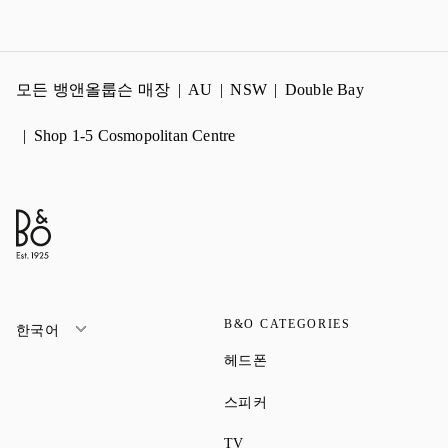
모든 뱅앤올룹슨 매장
AU
NSW
Double Bay
Shop 1-5 Cosmopolitan Centre
B&O CATEGORIES
한국어
Link Opens in New Tab
헤드폰
Link Opens in New Tab
스피커
Link Opens in New Tab
TV