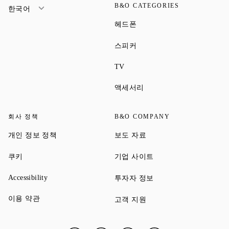
B&O CATEGORIES
한국어
Link Opens in New Tab
헤드폰
Link Opens in New Tab
스피커
Link Opens in New Tab
TV
Link Opens in New Tab
액세서리
회사 정책
B&O COMPANY
Link Opens in New Tab
Link Opens in New Tab
개인 정보 정책
보도 자료
Link Opens in New Tab
Link Opens in New Tab
쿠키
기업 사이트
Link Opens in New Tab
Link Opens in New Tab
Accessibility
투자자 정보
Link Opens in New Tab
이용 약관
Link Opens in New Tab
고객 지원