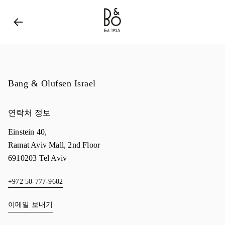
Bang & Olufsen - Exist to Create
Link Opens in New 
Bang & Olufsen Israel
연락처 정보
Einstein 40,
Ramat Aviv Mall, 2nd Floor
6910203
Tel Aviv
+972 50-777-9602
이메일 보내기