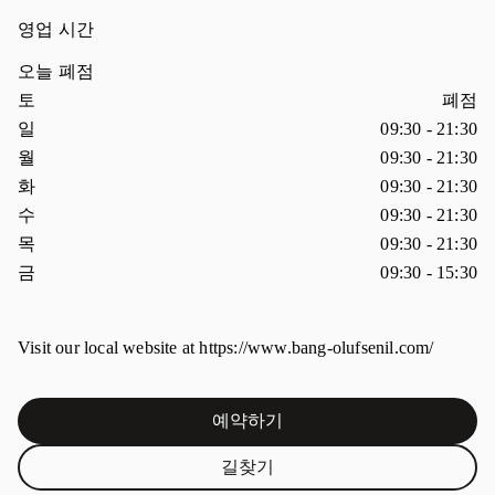
영업 시간
오늘 폐점
요일
시간
토
폐점
일
09:30
-
21:30
월
09:30
-
21:30
화
09:30
-
21:30
수
09:30
-
21:30
목
09:30
-
21:30
금
09:30
-
15:30
Visit our local website at https://www.bang-olufsenil.com/
예약하기
Link Opens in New Tab
길찾기
Link Opens in New Tab