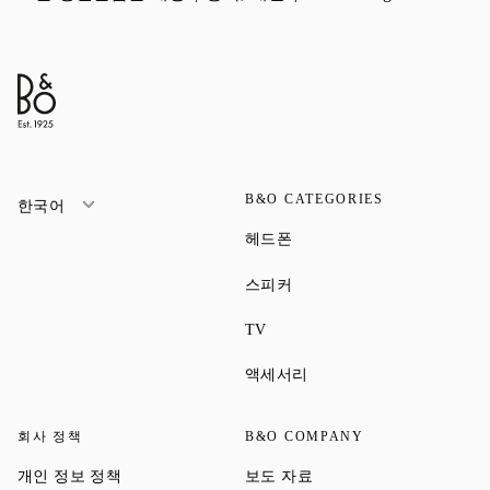
B&O CATEGORIES
한국어
Link Opens in New Tab
헤드폰
Link Opens in New Tab
스피커
Link Opens in New Tab
TV
Link Opens in New Tab
액세서리
회사 정책
B&O COMPANY
Link Opens in New Tab
Link Opens in New Tab
개인 정보 정책
보도 자료