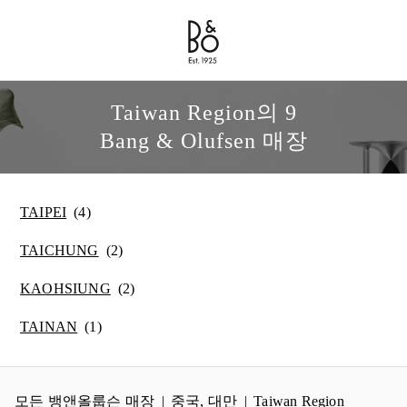
Bang & Olufsen - Exist to Create
Link Opens in New Tab
Taiwan Region의 9
Bang & Olufsen 매장
TAIPEI
TAICHUNG
KAOHSIUNG
TAINAN
모든 뱅앤올룹슨 매장
중국, 대만
Taiwan Region