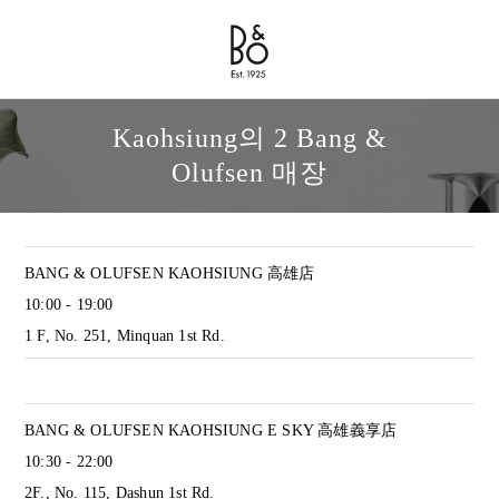
Bang & Olufsen - Exist to Create
Link Opens in New Tab
Kaohsiung의 2 Bang &
Olufsen 매장
BANG & OLUFSEN KAOHSIUNG 高雄店
10:00
-
19:00
1 F, No. 251, Minquan 1st Rd.
BANG & OLUFSEN KAOHSIUNG E SKY 高雄義享店
10:30
-
22:00
2F., No. 115, Dashun 1st Rd.