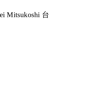
ei Mitsukoshi 台
n New Tab