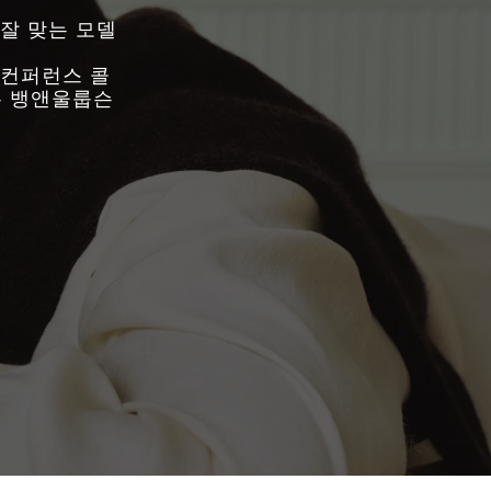
 잘 맞는 모델
 컨퍼런스 콜
는 뱅앤울룹슨