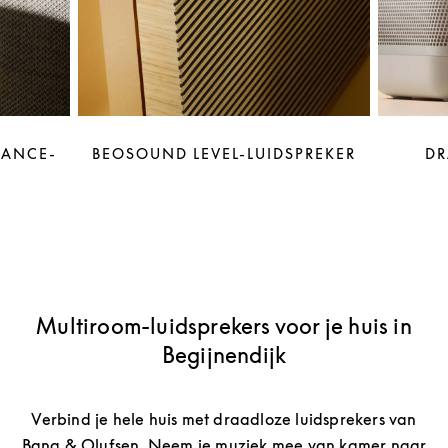
LANCE-
BEOSOUND LEVEL-LUIDSPREKER
DR
Multiroom-luidsprekers voor je huis in
Begijnendijk
Verbind je hele huis met draadloze luidsprekers van
Bang & Olufsen. Neem je muziek mee van kamer naar