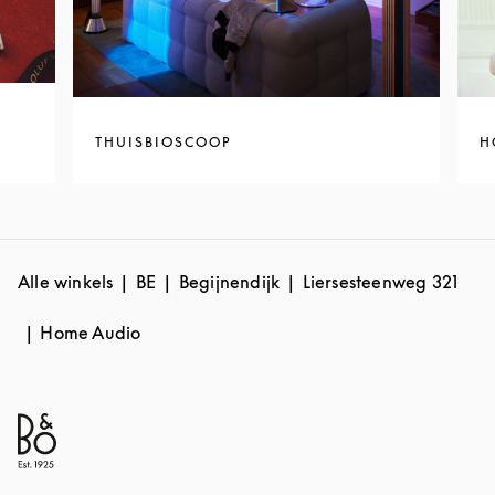
THUISBIOSCOOP
H
Alle winkels
BE
Begijnendijk
Liersesteenweg 321
Home Audio