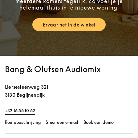
meerdere kamers tegelijk. Zo voel je je
helemaal thuis in je nieuwe woning.
Ervaar het in de winkel
Link Opens in New Tab
Bang & Olufsen Audiomix
Liersesteenweg 321
3130
Begijnendijk
+32 16 56 10 62
Link Opens in New Tab
Link Opens 
Routebeschrijving
Stuur een e-mail
Boek een demo