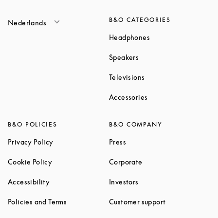
B&O CATEGORIES
Nederlands
Link Opens in New T
Headphones
Link Opens in New Tab
Speakers
Link Opens in New Ta
Televisions
Link Opens in New Ta
Accessories
B&O POLICIES
B&O COMPANY
Link Opens in New Tab
Link Opens in New Tab
Privacy Policy
Press
Link Opens in New Tab
Link Opens in New Tab
Cookie Policy
Corporate
Link Opens in New Tab
Link Opens in New Tab
Accessibility
Investors
Link Opens in New Tab
Link Opens in 
Policies and Terms
Customer support