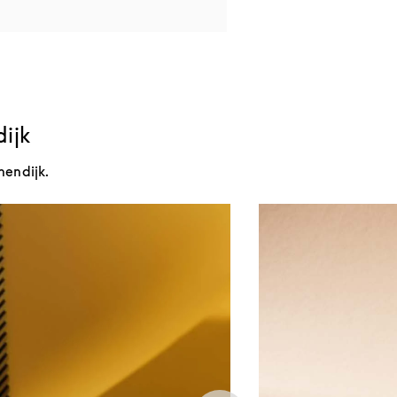
dijk
nendijk.