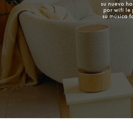
su nuevo ho
por wifi l
su música f