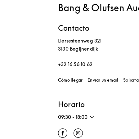
Bang & Olufsen Au
Contacto
Liersesteenweg 321
3130
Begijnendijk
+32 16 56 10 62
Link Opens in New Tab
Cómo llegar
Enviar un email
Solicit
Horario
09:30
-
18:00
Click to open Facebook
Link Opens in New Tab
Click to open Instagram
Link Opens in New Tab