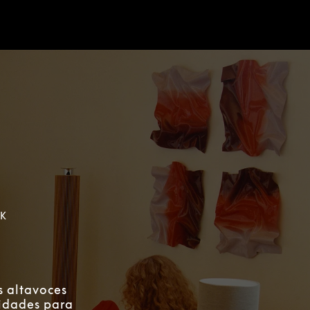
JK
s altavoces
lidades para