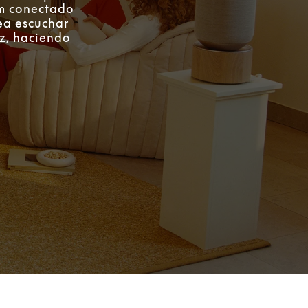
om conectado
ea escuchar
ez, haciendo