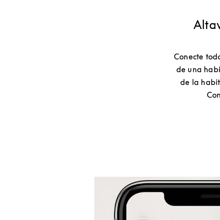
Alta
Conecte todo
de una habi
de la habit
Con
Imagen del evento