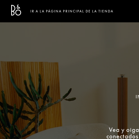
Bang & Olufsen - Exist to create
Link Opens in New Tab
IR A LA PÁGINA PRINCIPAL DE LA TIENDA
I
Vea y oiga
conectados 