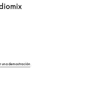
diomix
Link Opens in New Tab
ar una demostración