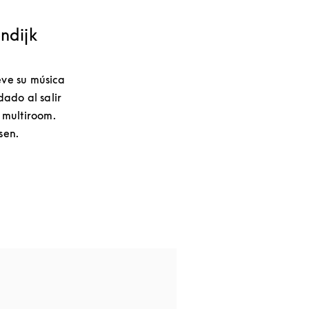
ndijk
eve su música
ado al salir
s multiroom.
sen.