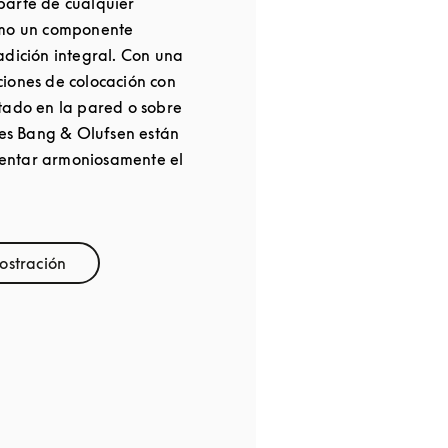
parte de cualquier
omo un componente
adición integral. Con una
iones de colocación con
tado en la pared o sobre
oces Bang & Olufsen están
entar armoniosamente el
ostración
 Opens in New Tab