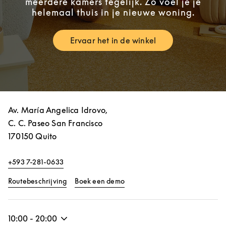
meerdere kamers tegelijk. Zo voel je je
helemaal thuis in je nieuwe woning.
Ervaar het in de winkel
Link Opens in New Tab
Av. María Angelica Idrovo,
C. C. Paseo San Francisco
170150
Quito
+593 7-281-0633
Link Opens in New Tab
Link Opens in New Tab
Routebeschrijving
Boek een demo
10:00
-
20:00