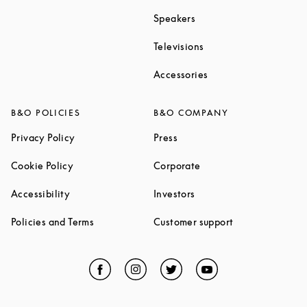
Link Opens in New Tab
Speakers
Link Opens in New Ta
Televisions
Link Opens in New Ta
Accessories
B&O POLICIES
B&O COMPANY
Link Opens in New Tab
Link Opens in New Tab
Privacy Policy
Press
Link Opens in New Tab
Link Opens in New Tab
Cookie Policy
Corporate
Link Opens in New Tab
Link Opens in New Tab
Accessibility
Investors
Link Opens in New Tab
Link Opens in 
Policies and Terms
Customer support
Facebook
Link Opens in New Tab
Instagram
Link Opens in New Tab
Twitter
Link Opens in New Tab
YouTube
Link Opens in Ne