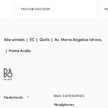
THUISBIOSCOOP
H
Alle winkels
EC
Quito
Av. María Angelica Idrovo,
Home Audio
B&O CATEGORIES
Nederlands
Link Opens in New T
Headphones