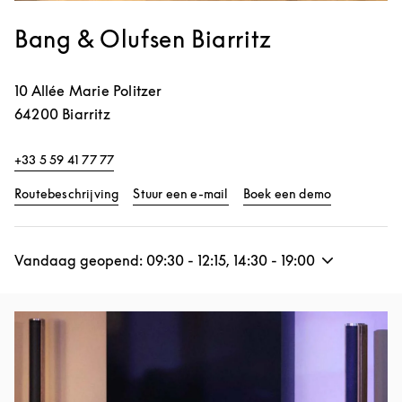
Bang & Olufsen Biarritz
10 Allée Marie Politzer
64200
Biarritz
+33 5 59 41 77 77
Link Opens in New Tab
Link Opens 
Routebeschrijving
Stuur een e-mail
Boek een demo
Vandaag geopend:
09:30
-
12:15
,
14:30
-
19:00
Afbeelding van evenement