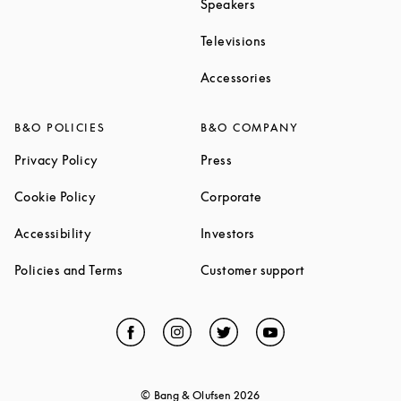
Link Opens in New Tab
Speakers
Link Opens in New Ta
Televisions
Link Opens in New Ta
Accessories
B&O POLICIES
B&O COMPANY
Link Opens in New Tab
Link Opens in New Tab
Privacy Policy
Press
Link Opens in New Tab
Link Opens in New Tab
Cookie Policy
Corporate
Link Opens in New Tab
Link Opens in New Tab
Accessibility
Investors
Link Opens in New Tab
Link Opens in 
Policies and Terms
Customer support
Facebook
Link Opens in New Tab
Instagram
Link Opens in New Tab
Twitter
Link Opens in New Tab
YouTube
Link Opens in Ne
© Bang & Olufsen
2026