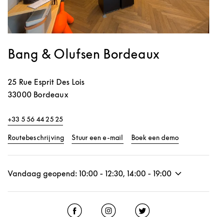
Bang & Olufsen Bordeaux
25 Rue Esprit Des Lois
33000
Bordeaux
+33 5 56 44 25 25
Link Opens in New Tab
Link Opens 
Routebeschrijving
Stuur een e-mail
Boek een demo
Vandaag geopend:
10:00
-
12:30
,
14:00
-
19:00
Click to open Facebook
Link Opens in New Tab
Click to open Instagram
Link Opens in New Tab
Click to open Twitter
Link Opens in New