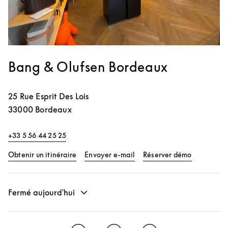
Bang & Olufsen Bordeaux
25 Rue Esprit Des Lois
33000
Bordeaux
+33 5 56 44 25 25
Link Opens in New Tab
Link Opens
Obtenir un itinéraire
Envoyer e-mail
Réserver démo
Fermé aujourd'hui