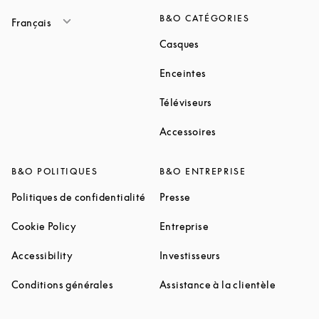
B&O CATÉGORIES
Français
Link Opens in New Tab
Casques
Link Opens in New Tab
Enceintes
Link Opens in New Ta
Téléviseurs
Link Opens in New Ta
Accessoires
B&O POLITIQUES
B&O ENTREPRISE
Link Opens in New Tab
Link Opens in New Tab
Politiques de confidentialité
Presse
Link Opens in New Tab
Link Opens in New Tab
Cookie Policy
Entreprise
Link Opens in New Tab
Link Opens in New T
Accessibility
Investisseurs
Link Opens in New Tab
Link Ope
Conditions générales
Assistance à la clientèle