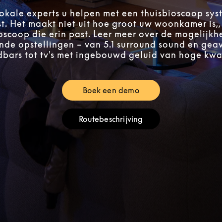
okale experts u helpen met een thuisbioscoop sys
st. Het maakt niet uit hoe groot uw woonkamer is,, e
oscoop die erin past. Leer meer over de mogelijkh
ende opstellingen – van 5.1 surround sound en ge
bars tot tv's met ingebouwd geluid van hoge kwal
Boek een demo
Link Opens in New Tab
Routebeschrijving
Link Opens in New Tab