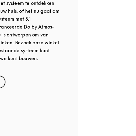
et systeem te ontdekken
 uw huis, of het nu gaat om
steem met 5.1
avanceerde Dolby Atmos-
e is ontworpen om van
klinken. Bezoek onze winkel
estaande systeem kunt
euwe kunt bouwen.
s in New Tab