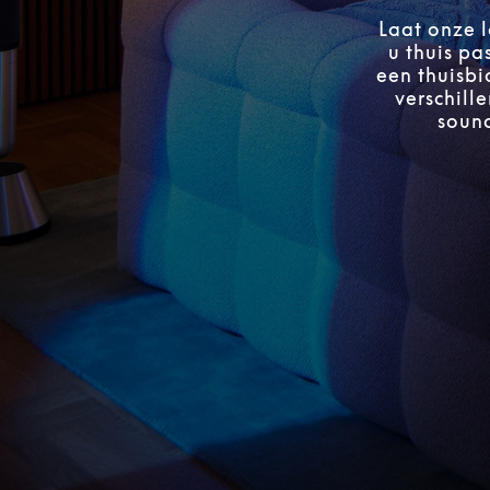
Laat onze l
u thuis pa
een thuisbi
verschill
sound