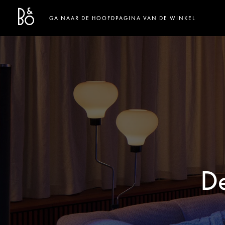
Bang & Olufsen - Exist to Create
Link Opens in New Tab
GA NAAR DE HOOFDPAGINA VAN DE WINKEL
De