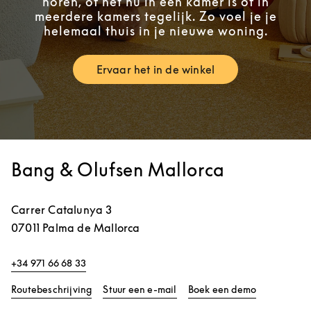
horen, of het nu in één kamer is of in
meerdere kamers tegelijk. Zo voel je je
helemaal thuis in je nieuwe woning.
Ervaar het in de winkel
Link Opens in New Tab
Bang & Olufsen Mallorca
Carrer Catalunya 3
07011
Palma de Mallorca
+34 971 66 68 33
Link Opens in New Tab
Link Opens 
Routebeschrijving
Stuur een e-mail
Boek een demo