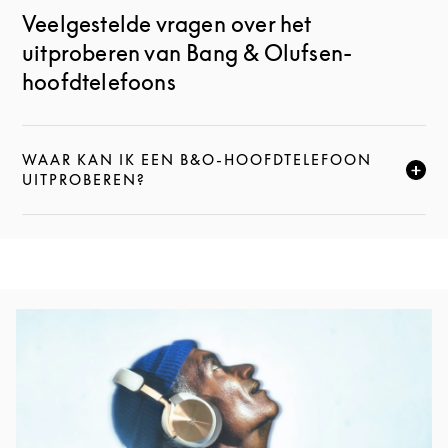
Veelgestelde vragen over het
uitproberen van Bang & Olufsen-
hoofdtelefoons
WAAR KAN IK EEN B&O-HOOFDTELEFOON
KLIK HIER OM DEZE BESCHRIJVING UIT TE VOUWEN
UITPROBEREN?
Afbeelding van evenement