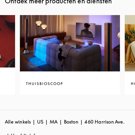
Ontdek meer producten en diensten
THUISBIOSCOOP
H
Alle winkels
US
MA
Boston
460 Harrison Ave.