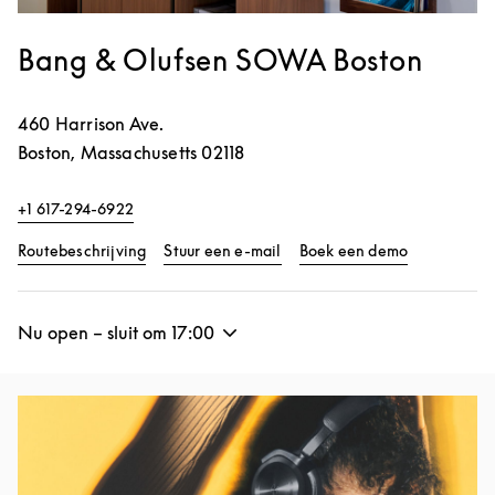
Bang & Olufsen SOWA Boston
460 Harrison Ave.
Boston
,
Massachusetts
02118
+1 617-294-6922
Link Opens in New Tab
Link Opens 
Routebeschrijving
Stuur een e-mail
Boek een demo
Nu open – sluit om
17:00
Afbeelding van evenement