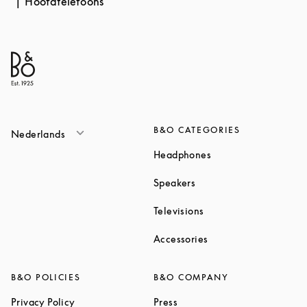
Hoofdtelefoons
B&O CATEGORIES
Nederlands
Link Opens in New T
Headphones
Link Opens in New Tab
Speakers
Link Opens in New Ta
Televisions
Link Opens in New Ta
Accessories
B&O POLICIES
B&O COMPANY
Link Opens in New Tab
Link Opens in New Tab
Privacy Policy
Press