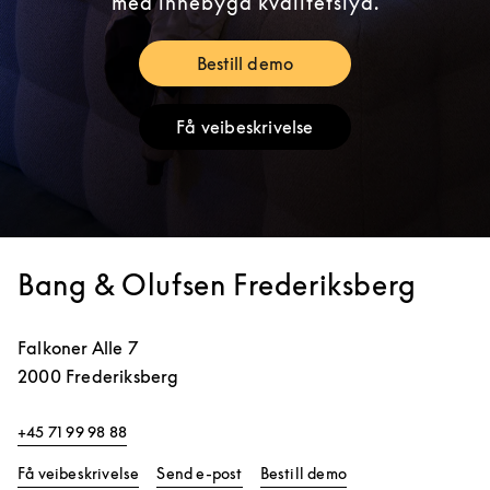
med innebygd kvalitetslyd.
Bestill demo
Link Opens in New Tab
Få veibeskrivelse
Link Opens in New Tab
Bang & Olufsen Frederiksberg
Falkoner Alle 7
2000
Frederiksberg
+45 71 99 98 88
Link Opens in New Tab
Link Opens in New 
Få veibeskrivelse
Send e-post
Bestill demo