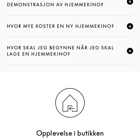
KLIKK FOR Å UTVIDE DENNE BESKRIVELSEN, OG FOR
DEMONSTRASJON AV HJEMMEKINO?
HVOR MYE KOSTER EN NY HJEMMEKINO?
KLIKK FOR Å UTVIDE DENNE BESKRIVELSEN, OG FOR
HVOR SKAL JEG BEGYNNE NÅR JEG SKAL
KLIKK FOR Å UTVIDE DENNE BESKRIVELSEN, OG FOR
LAGE EN HJEMMEKINO?
Opplevelse i butikken