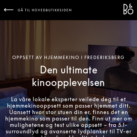
Bang 
L
GÅ TIL HOVEDBUTIKKSIDEN
OPPSETT AV HJEMMEKINO I FREDERIKSBERG
Den ultimate
kinoopplevelsen
La våre lokale eksperter veilede deg til et
hjemmekinooppsett som passer hjemmet ditt.
Uansett hvor stor stuen din er, finnes det en
hjemmekino som passer til den. Finn ut mer om
mulighetene og test ulike oppsett – fra 5.1-
surroundlyd og avanserte lydplanker til TV-er