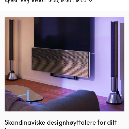
Åpent i dag:
10:00
-
13:00
,
15:30
-
18:00
Bilde av arrangement
Skandinaviske designhøyttalere for ditt