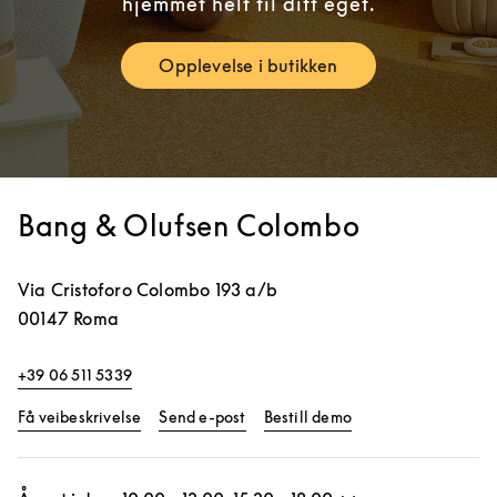
hjemmet helt til ditt eget.
Opplevelse i butikken
Link Opens in New Tab
Bang & Olufsen Colombo
Via Cristoforo Colombo 193 a/b
00147
Roma
+39 06 511 5339
Link Opens in New Tab
Link Opens in New 
Få veibeskrivelse
Send e-post
Bestill demo