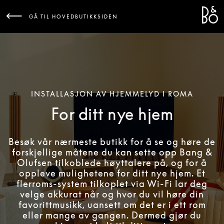
Bang 
L
GÅ TIL HOVEDBUTIKKSIDEN
INSTALLASJON AV HJEMMELYD I ROMA
For ditt nye hjem
Besøk vår nærmeste butikk for å se og høre de
forskjellige måtene du kan sette opp Bang &
Olufsen tilkoblede høyttalere på, og for å
oppleve mulighetene for ditt nye hjem. Et
flerroms-system tilkoplet via Wi-Fi lar deg
velge akkurat når og hvor du vil høre din
favorittmusikk, uansett om det er i ett rom
eller mange av gangen. Dermed gjør du