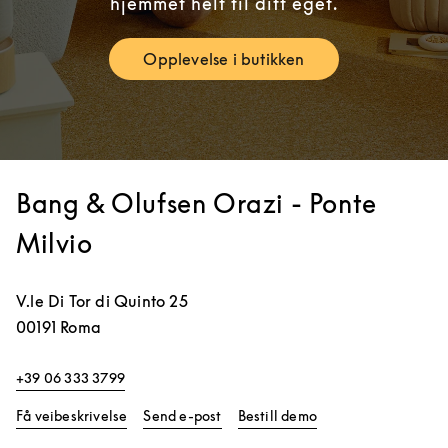
hjemmet helt til ditt eget.
Opplevelse i butikken
Link Opens in New Tab
Bang & Olufsen Orazi - Ponte
Milvio
V.le Di Tor di Quinto 25
00191
Roma
+39 06 333 3799
Link Opens in New Tab
Link Opens in New 
Få veibeskrivelse
Send e-post
Bestill demo