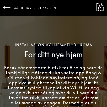
Bang 
L
GÅ TIL HOVEDBUTIKKSIDEN
INSTALLASJON AV HJEMMELYD I ROMA
For ditt nye hjem
Besøk vår nærmeste butikk for å se og høre de
forskjellige måtene du kan sette opp Bang &
Olufsen tilkoblede høyttalere på, og for å
oppleve mulighetene for ditt nye hjem. Et
flerroms-system tilkoplet via Wi-Fi lar deg
velge akkurat når og hvor du vil høre din
favorittmusikk, uansett om det er i ett rom
eller mange av gangen. Dermed gjør du