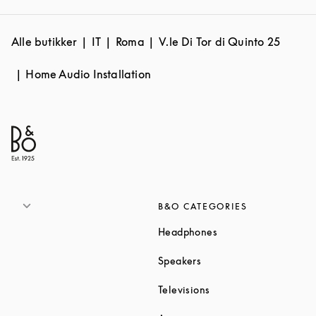
Alle butikker
IT
Roma
V.le Di Tor di Quinto 25
Home Audio Installation
B&O CATEGORIES
Link Opens in New T
Headphones
Link Opens in New Tab
Speakers
Link Opens in New Ta
Televisions