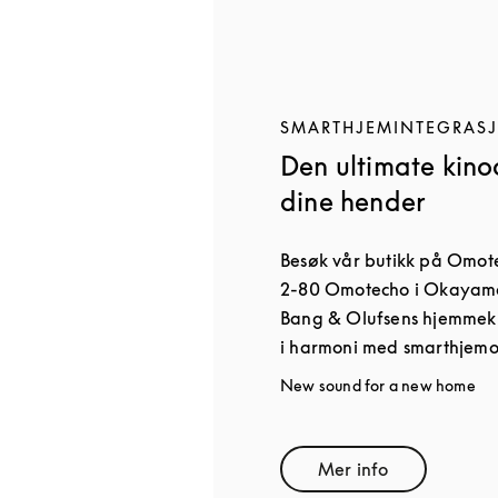
SMARTHJEMINTEGRAS
Den ultimate kino
dine hender
Besøk vår butikk på Omote
2-80 Omotecho i Okayama-
Bang & Olufsens hjemmeki
i harmoni med smarthjemop
New sound for a new home
Mer info
Link Opens in Ne