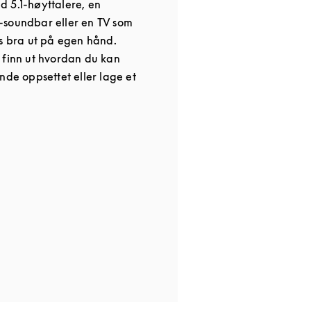
 5.1-høyttalere, en
-soundbar eller en TV som
es bra ut på egen hånd.
 finn ut hvordan du kan
nde oppsettet eller lage et
 in New Tab