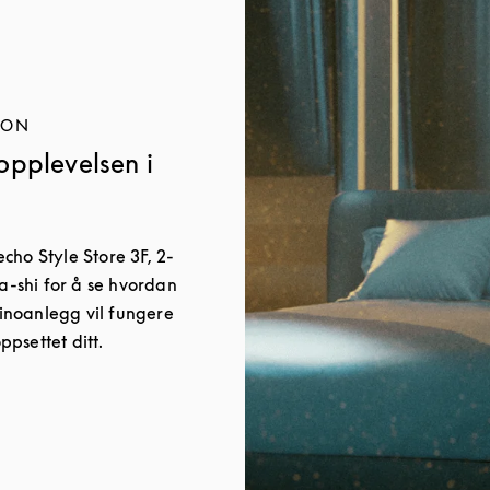
JON
opplevelsen i
cho Style Store 3F, 2-
shi for å se hvordan
noanlegg vil fungere
psettet ditt.
w Tab