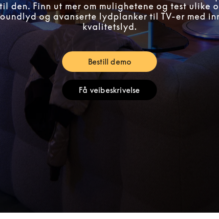
til den. Finn ut mer om mulighetene og test ulike o
rroundlyd og avanserte lydplanker til TV-er med i
kvalitetslyd.
Bestill demo
Link Opens in New Tab
Få veibeskrivelse
Link Opens in New Tab