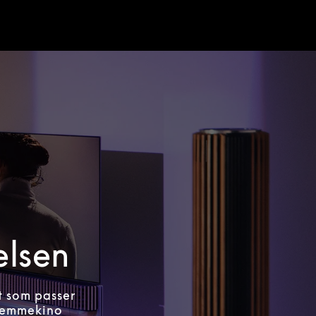
elsen
t som passer
hjemmekino