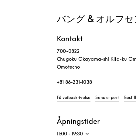
バング & オルフセ
Kontakt
700-0822
Chugoku
Okayama-shi
Kita-ku
Omo
Omotecho
+81 86-231-1038
Link Opens in New Tab
Få veibeskrivelse
Send e-post
Besti
Åpningstider
11:00
-
19:30