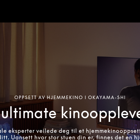
OPPSETT AV HJEMMEKINO I OKAYAMA-SHI
ultimate kinoopplev
ale eksperter veilede deg til et hjemmekinooppset
itt. Uansett hvor stor stuen din er, finnes det en 