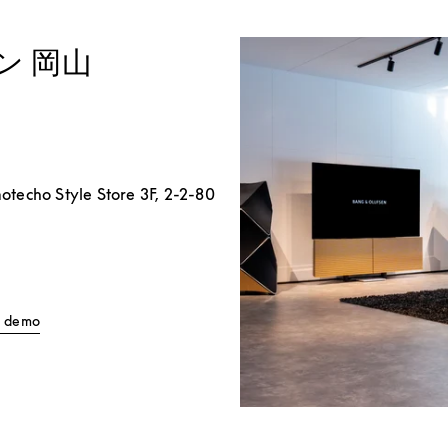
ン 岡山
techo Style Store 3F, 2-2-80
Link Opens in New Tab
ll demo