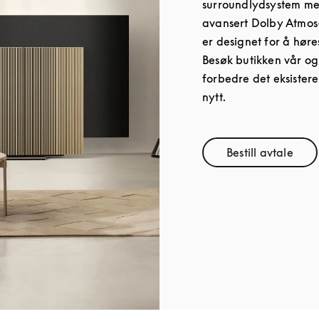
surroundlydsystem med
avansert Dolby Atmos
er designet for å hør
Besøk butikken vår og
forbedre det eksistere
nytt.
Bestill avtale
Link Opens