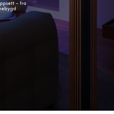
ppsett – fra
nnebygd