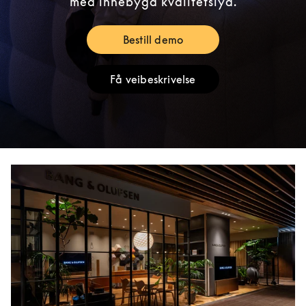
med innebygd kvalitetslyd.
Bestill demo
Link Opens in New Tab
Få veibeskrivelse
Link Opens in New Tab