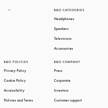
B&O CATEGORIES
Link Opens in New T
Headphones
Link Opens in New Tab
Speakers
Link Opens in New Ta
Televisions
Link Opens in New Ta
Accessories
B&O POLICIES
B&O COMPANY
Link Opens in New Tab
Link Opens in New Tab
Privacy Policy
Press
Link Opens in New Tab
Link Opens in New Tab
Cookie Policy
Corporate
Link Opens in New Tab
Link Opens in New Tab
Accessibility
Investors
Link Opens in New Tab
Link Opens in 
Policies and Terms
Customer support