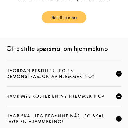
Bestill demo
Link Opens in New Tab
Ofte stilte spørsmål om hjemmekino
HVORDAN BESTILLER JEG EN
KLIKK FOR Å UTVIDE DENNE BESKRIVELSEN, OG FOR
DEMONSTRASJON AV HJEMMEKINO?
HVOR MYE KOSTER EN NY HJEMMEKINO?
KLIKK FOR Å UTVIDE DENNE BESKRIVELSEN, OG FOR
HVOR SKAL JEG BEGYNNE NÅR JEG SKAL
KLIKK FOR Å UTVIDE DENNE BESKRIVELSEN, OG FOR
LAGE EN HJEMMEKINO?