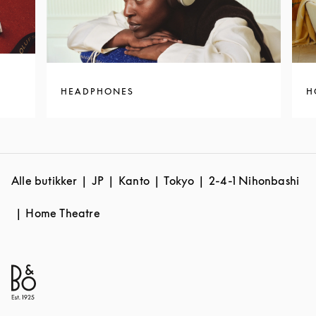
HEADPHONES
H
Alle butikker
JP
Kanto
Tokyo
2-4-1 Nihonbashi
Home Theatre