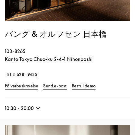
バング & オルフセン 日本橋
103-8265
Kanto
Tokyo
Chuo-ku
2-4-1 Nihonbashi
+81 3-6281-9435
Link Opens in New Tab
Link Opens in New 
Få veibeskrivelse
Send e-post
Bestill demo
10:30
-
20:00
Bilde av arrangement