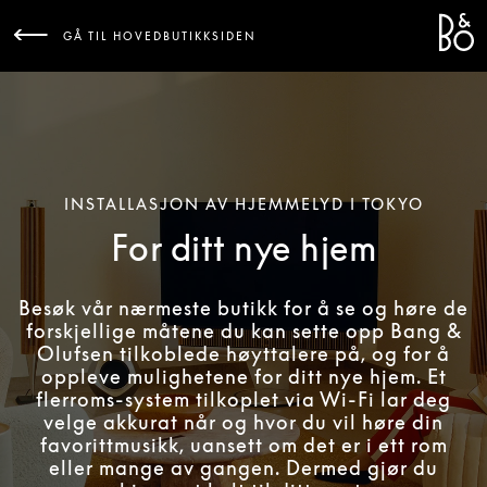
Bang 
L
GÅ TIL HOVEDBUTIKKSIDEN
INSTALLASJON AV HJEMMELYD I TOKYO
For ditt nye hjem
Besøk vår nærmeste butikk for å se og høre de
forskjellige måtene du kan sette opp Bang &
Olufsen tilkoblede høyttalere på, og for å
oppleve mulighetene for ditt nye hjem. Et
flerroms-system tilkoplet via Wi-Fi lar deg
velge akkurat når og hvor du vil høre din
favorittmusikk, uansett om det er i ett rom
eller mange av gangen. Dermed gjør du