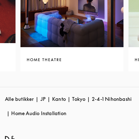
HOME THEATRE
H
Alle butikker
JP
Kanto
Tokyo
2-4-1 Nihonbashi
Home Audio Installation