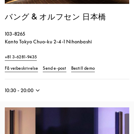
バング & オルフセン 日本橋
103-8265
Kanto
Tokyo
Chuo-ku
2-4-1 Nihonbashi
+81 3-6281-9435
Link Opens in New Tab
Link Opens in New 
Få veibeskrivelse
Send e-post
Bestill demo
10:30
-
20:00
Bilde av arrangement