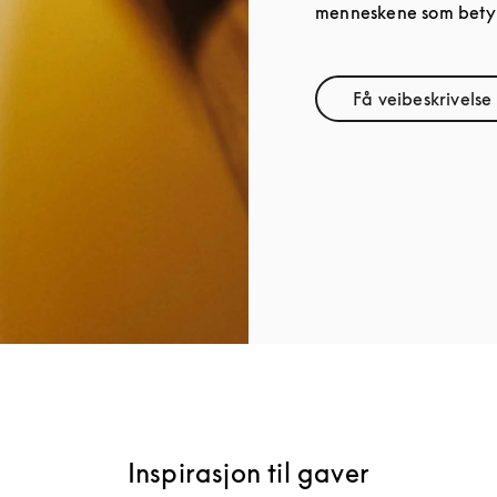
menneskene som betyr
Få veibeskrivelse
Link Ope
Inspirasjon til gaver