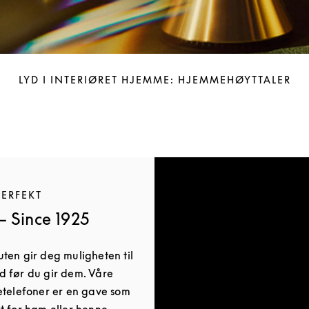
LYD I INTERIØRET HJEMME: HJEMMEHØYTTALER
PERFEKT
 Since 1925
ten gir deg muligheten til
d før du gir dem. Våre
etelefoner er en gave som
t for ham eller henne,