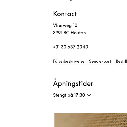
Kontact
Vlierweg 10
3991 BC
Houten
+31 30 637 2040
Link Opens in New Tab
Få veibeskrivelse
Send e-post
Besti
Åpningstider
Stengt på
17:30
Bilde av arrangement