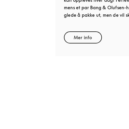
mens et par Bang & Olufsen-hø
glede å pakke ut, men de vil s
Mer info
Link Opens in New T