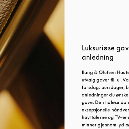
Luksuriøse gave
anledning
Bang & Olufsen Houten
utvalg gaver til jul, 
farsdag, bursdager, br
anledninger du ønsker
gave. Den tidløse dan
eksepsjonelle håndver
høyttalerne og TV-en
minner gjennom lyd og