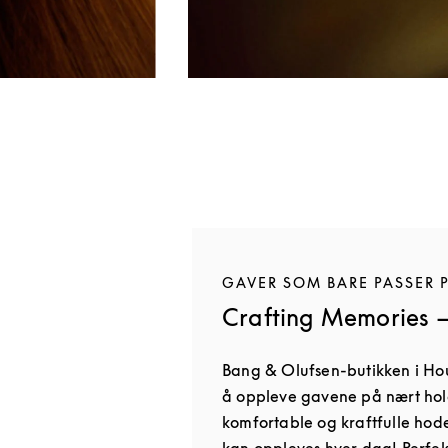
GAVER SOM BARE PASSER 
Crafting Memories —
Bang & Olufsen-butikken i Hou
å oppleve gavene på nært hol
komfortable og kraftfulle hod
kan oppleves hver dag! Perfek