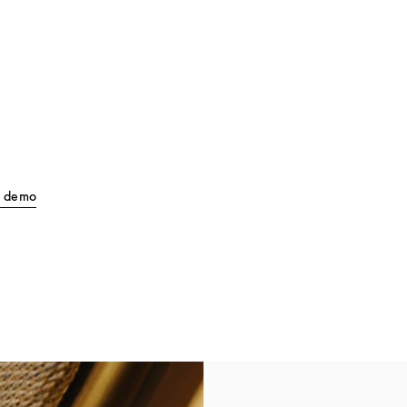
Link Opens in New Tab
ll demo