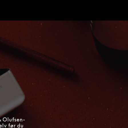
d
& Olufsen-
elv før du