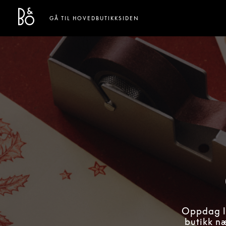
Bang & Olufsen - Exist to Create
Link Opens in New Tab
GÅ TIL HOVEDBUTIKKSIDEN
Oppdag lu
butikk næ