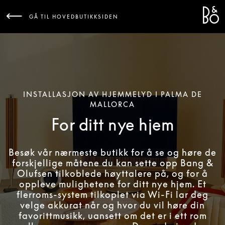
Bang 
L
GÅ TIL HOVEDBUTIKKSIDEN
INSTALLASJON AV HJEMMELYD I PALMA DE
MALLORCA
For ditt nye hjem
Besøk vår nærmeste butikk for å se og høre de
forskjellige måtene du kan sette opp Bang &
Olufsen tilkoblede høyttalere på, og for å
oppleve mulighetene for ditt nye hjem. Et
flerroms-system tilkoplet via Wi-Fi lar deg
velge akkurat når og hvor du vil høre din
favorittmusikk, uansett om det er i ett rom