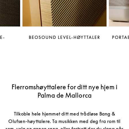
E-
BEOSOUND LEVEL-HØYTTALER
PORTAB
Flerromshøyttalere for ditt nye hjem i
Palma de Mallorca
Tilkoble hele hjemmet ditt med trådløse Bang &
Olufsen-høyttalere. Ta musikken med deg fra rom til
rom, velg en annen sang, eller fortsett der du slapp når