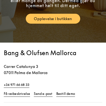
eller mange av gangen. Dermed gjør du
hjemmet helt til ditt eget.
Opplevelse i butikken
Link Opens in New Tab
Bang & Olufsen Mallorca
Carrer Catalunya 3
07011
Palma de Mallorca
+34 971 66 68 33
Link Opens in New Tab
Link Opens in New 
Få veibeskrivelse
Send e-post
Bestill demo