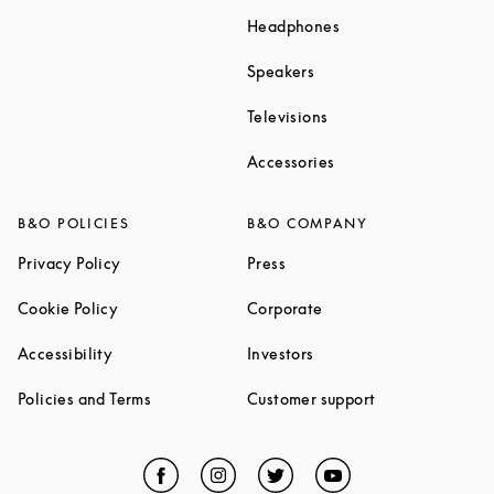
Link Opens in New T
Headphones
Link Opens in New Tab
Speakers
Link Opens in New Ta
Televisions
Link Opens in New Ta
Accessories
B&O POLICIES
B&O COMPANY
Link Opens in New Tab
Link Opens in New Tab
Privacy Policy
Press
Link Opens in New Tab
Link Opens in New Tab
Cookie Policy
Corporate
Link Opens in New Tab
Link Opens in New Tab
Accessibility
Investors
Link Opens in New Tab
Link Opens in 
Policies and Terms
Customer support
Facebook
Link Opens in New Tab
Instagram
Link Opens in New Tab
Twitter
Link Opens in New Tab
YouTube
Link Opens in Ne