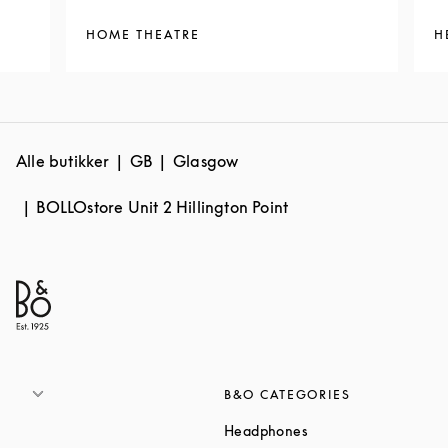
HOME THEATRE
H
Alle butikker
GB
Glasgow
BOLLOstore Unit 2 Hillington Point
B&O CATEGORIES
Link Opens in New T
Headphones