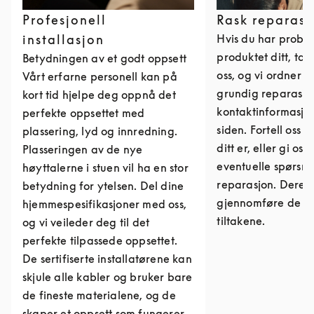
Profesjonell
Rask reparasj
installasjon
Hvis du har probl
produktet ditt, ta
Betydningen av et godt oppsett
oss, og vi ordner 
Vårt erfarne personell kan på
grundig reparasjon
kort tid hjelpe deg oppnå det
kontaktinformasjo
perfekte oppsettet med
siden. Fortell oss 
plassering, lyd og innredning.
ditt er, eller gi os
Plasseringen av de nye
eventuelle spørs
høyttalerne i stuen vil ha en stor
reparasjon. Derett
betydning for ytelsen. Del dine
gjennomføre de n
hjemmespesifikasjoner med oss,
tiltakene.
og vi veileder deg til det
perfekte tilpassede oppsettet.
De sertifiserte installatørene kan
skjule alle kabler og bruker bare
de fineste materialene, og de
skaper et oppsett som fungerer