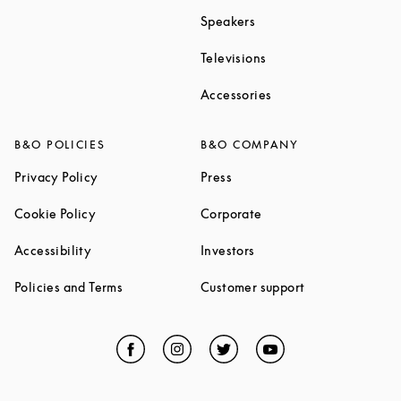
Link Opens in New Tab
Speakers
Link Opens in New Ta
Televisions
Link Opens in New Ta
Accessories
B&O POLICIES
B&O COMPANY
Link Opens in New Tab
Link Opens in New Tab
Privacy Policy
Press
Link Opens in New Tab
Link Opens in New Tab
Cookie Policy
Corporate
Link Opens in New Tab
Link Opens in New Tab
Accessibility
Investors
Link Opens in New Tab
Link Opens in 
Policies and Terms
Customer support
Facebook
Link Opens in New Tab
Instagram
Link Opens in New Tab
Twitter
Link Opens in New Tab
YouTube
Link Opens in Ne