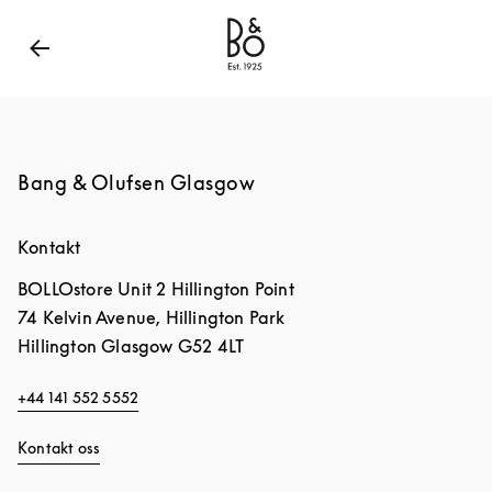
Bang & Olufsen - Exist to Create
Link Opens in New
Bang & Olufsen Glasgow
Kontakt
BOLLOstore Unit 2 Hillington Point
74 Kelvin Avenue, Hillington Park
Hillington
Glasgow
G52 4LT
+44 141 552 5552
Kontakt oss