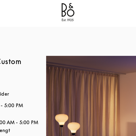
Bang & Olufsen - Exist to Create
Link Opens in New
(Custom
ider
-
5:00 PM
Åpningstider
:00 AM
-
5:00 PM
tengt