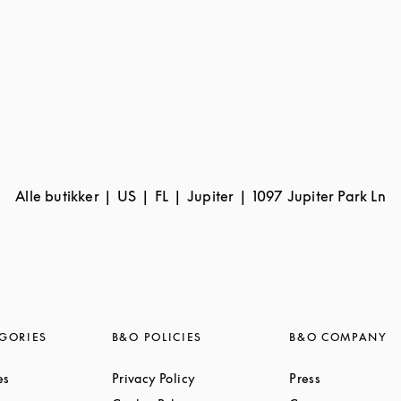
Alle butikker
US
FL
Jupiter
1097 Jupiter Park Ln
GORIES
B&O POLICIES
B&O COMPANY
Link Opens in New Tab
Link Opens in New Tab
Link Opens i
es
Privacy Policy
Press