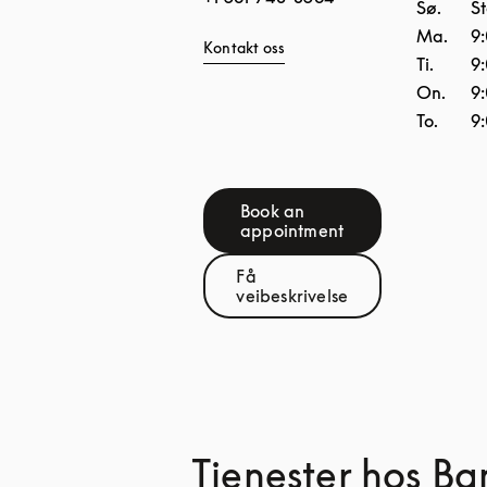
Sø.
S
Ma.
9
Kontakt oss
Ti.
9
On.
9
To.
9
Book an
Link Opens in New Tab
appointment
Få
Link Opens in New Tab
veibeskrivelse
Tjenester hos B