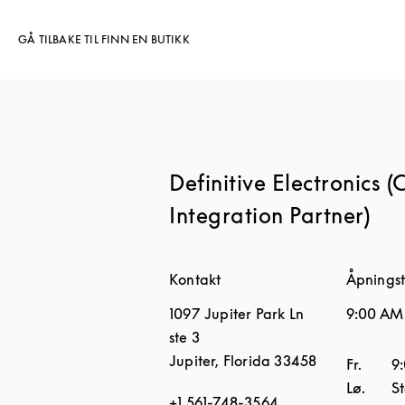
GÅ TILBAKE TIL FINN EN BUTIKK
Definitive Electronics 
Integration Partner)
Kontakt
Åpningst
1097 Jupiter Park Ln
9:00 AM
ste 3
Jupiter
,
Florida
33458
Ukedag
Fr.
9
Lø.
S
+1 561-748-3564