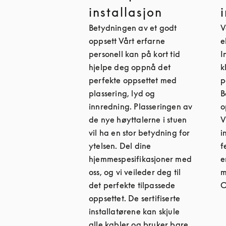
installasjon
Betydningen av et godt
V
oppsett Vårt erfarne
e
personell kan på kort tid
I
hjelpe deg oppnå det
k
perfekte oppsettet med
p
plassering, lyd og
B
innredning. Plasseringen av
o
de nye høyttalerne i stuen
V
vil ha en stor betydning for
i
ytelsen. Del dine
f
hjemmespesifikasjoner med
e
oss, og vi veileder deg til
m
det perfekte tilpassede
O
oppsettet. De sertifiserte
installatørene kan skjule
alle kabler og bruker bare