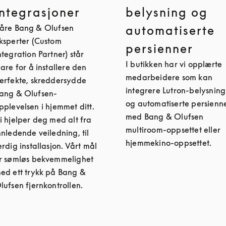
integrasjoner
belysning og
åre Bang & Olufsen
automatiserte
ksperter (Custom
persienner
ntegration Partner) står
I butikken har vi opplærte
lare for å installere den
medarbeidere som kan
erfekte, skreddersydde
integrere Lutron-belysning
ang & Olufsen-
og automatiserte persienn
pplevelsen i hjemmet ditt.
med Bang & Olufsen
i hjelper deg med alt fra
multiroom-oppsettet eller
nnledende veiledning, til
hjemmekino-oppsettet.
erdig installasjon. Vårt mål
r sømløs bekvemmelighet
ed ett trykk på Bang &
lufsen fjernkontrollen.