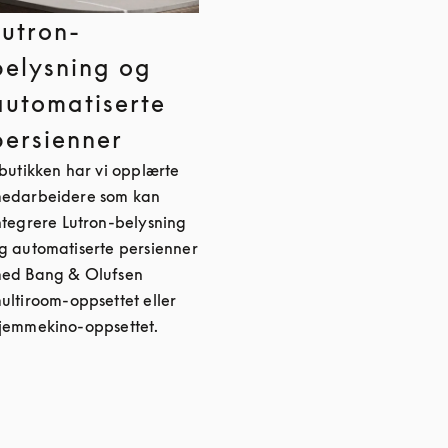
Lutron-
belysning og
automatiserte
persienner
 butikken har vi opplærte
edarbeidere som kan
ntegrere Lutron-belysning
g automatiserte persienner
ed Bang & Olufsen
ultiroom-oppsettet eller
jemmekino-oppsettet.