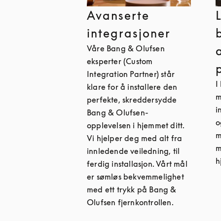
Avanserte
integrasjoner
Våre Bang & Olufsen
eksperter (Custom
Integration Partner) står
I
klare for å installere den
m
perfekte, skreddersydde
i
Bang & Olufsen-
o
opplevelsen i hjemmet ditt.
m
Vi hjelper deg med alt fra
m
innledende veiledning, til
h
ferdig installasjon. Vårt mål
er sømløs bekvemmelighet
med ett trykk på Bang &
Olufsen fjernkontrollen.