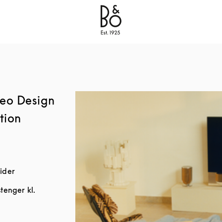
Bang & Olufsen - Exist to Create
Link Opens in New
eo Design
tion
ider
stenger kl.