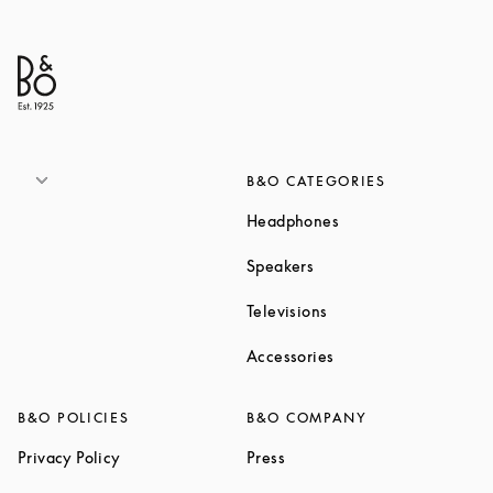
B&O CATEGORIES
Link Opens in New T
Headphones
Link Opens in New Tab
Speakers
Link Opens in New Ta
Televisions
Link Opens in New Ta
Accessories
B&O POLICIES
B&O COMPANY
Link Opens in New Tab
Link Opens in New Tab
Privacy Policy
Press