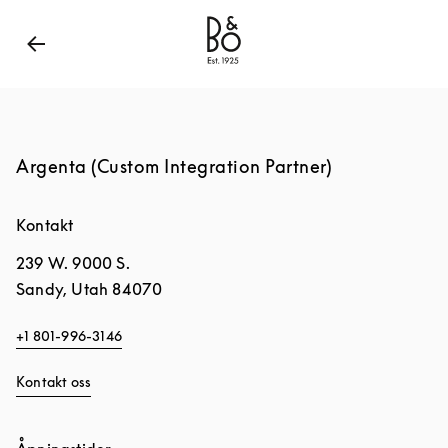
Bang & Olufsen - Exist to Create
Link Opens in New
Argenta (Custom Integration Partner)
Kontakt
239 W. 9000 S.
Sandy
,
Utah
84070
+1 801-996-3146
Kontakt oss