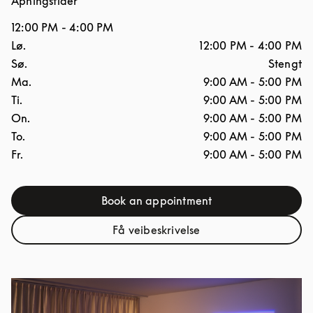
Åpningstider
12:00 PM
-
4:00 PM
Ukedag
Åpningstider
Lø.
12:00 PM
-
4:00 PM
Sø.
Stengt
Ma.
9:00 AM
-
5:00 PM
Ti.
9:00 AM
-
5:00 PM
On.
9:00 AM
-
5:00 PM
To.
9:00 AM
-
5:00 PM
Fr.
9:00 AM
-
5:00 PM
Book an appointment
Link Opens in New Tab
Få veibeskrivelse
Link Opens in New Tab