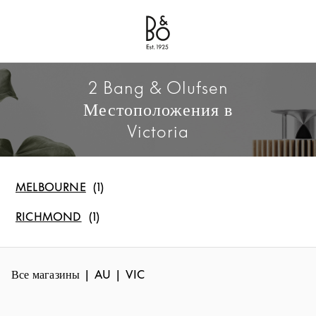
Bang & Olufsen - Exist to Create
Link Opens in New Tab
2 Bang & Olufsen
Местоположения в
Victoria
MELBOURNE
RICHMOND
Все магазины
AU
VIC