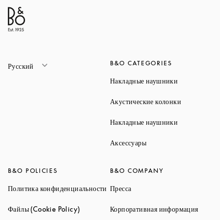
B&O CATEGORIES
Русский
Link Opens 
Накладные наушники
Link Opens 
Акустические колонки
Link Opens 
Накладные наушники
Link Opens in New Ta
Аксессуары
B&O POLICIES
B&O COMPANY
Link Opens in New Tab
Link Opens in New Tab
Политика конфиденциальности
Пресса
Link Opens in New Tab
Link O
Файлы (Cookie Policy)
Корпоративная информация