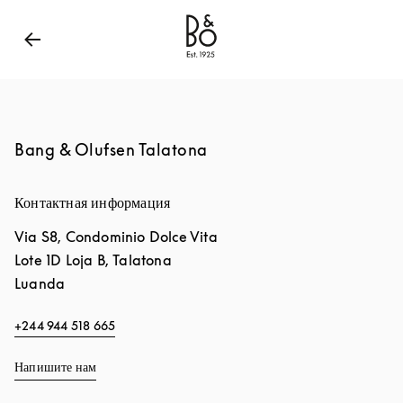
Bang & Olufsen - Exist to Create
Link Opens in New
Bang & Olufsen Talatona
Контактная информация
Via S8, Condominio Dolce Vita
Lote 1D Loja B, Talatona
Luanda
+244 944 518 665
Напишите нам