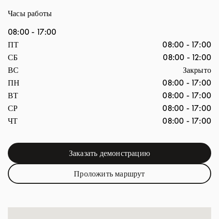
Часы работы
08:00
-
17:00
День недели
Часы
ПТ
08:00
-
17:00
СБ
08:00
-
12:00
ВС
Закрыто
ПН
08:00
-
17:00
ВТ
08:00
-
17:00
СР
08:00
-
17:00
ЧТ
08:00
-
17:00
Заказать демонстрацию
Link Opens in New Tab
Проложить маршрут
Link Opens in New Tab