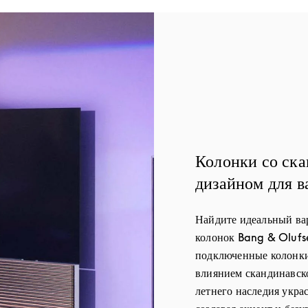
Колонки со ск
дизайном для в
Найдите идеальный в
колонок Bang & Olufs
подключенные колонки
влиянием скандинавско
летнего наследия укра