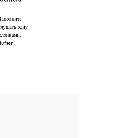
Наполните
слушать одну
олонками.
lufsen.