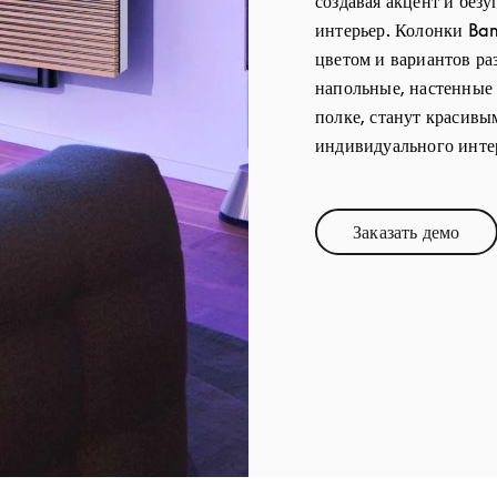
создавая акцент и без
интерьер. Колонки Ba
цветом и вариантов ра
напольные, настенные
полке, станут красив
индивидуального инте
Заказать демо
Link Opens