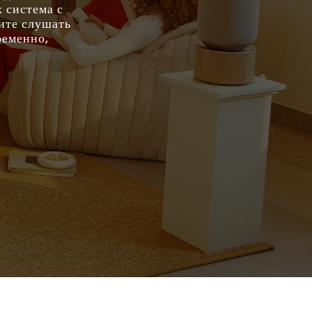
 система с
тите слушать
ременно,