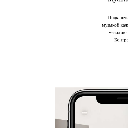
Подключи
музыкой каж
мелодию 
Контро
Изображение события