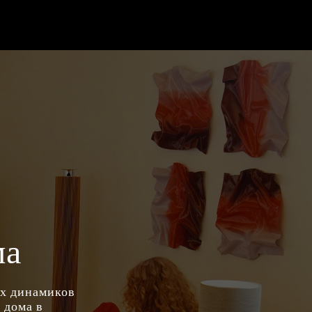
ма
ых динамиков
 дома в