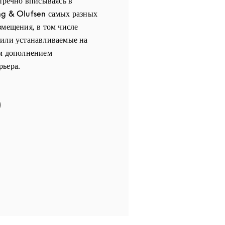
упречно вписываясь в
ng & Olufsen самых разных
змещения, в том числе
 или устанавливаемые на
ым дополнением
рьера.
 in New Tab