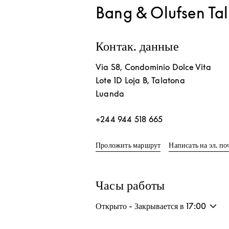
Bang & Olufsen Ta
Контак. данные
Via S8, Condominio Dolce Vita
Lote 1D Loja B, Talatona
Luanda
+244 944 518 665
Link Opens in New T
Проложить маршрут
Написать на эл. по
Часы работы
Открыто - Закрывается в
17:00