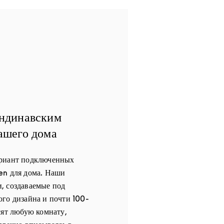
андинавским
ашего дома
ариант подключенных
en для дома. Наши
, создаваемые под
го дизайна и почти 100-
сят любую комнату,